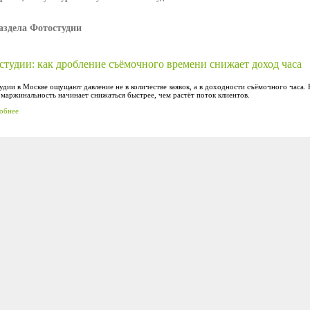
аздела Фотостудии
студии: как дробление съёмочного времени снижает доход часа
дии в Москве ощущают давление не в количестве заявок, а в доходности съёмочного часа. 
 маржинальность начинает снижаться быстрее, чем растёт поток клиентов.
обнее