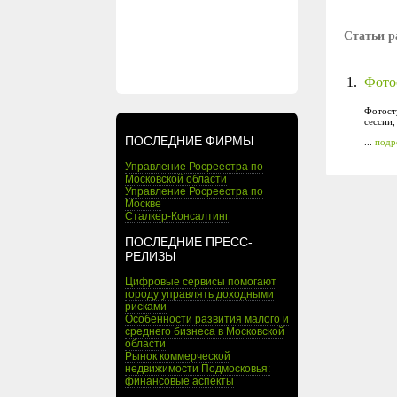
Статьи р
1.
Фото
Фотосту
сессии,
ПОСЛЕДНИЕ ФИРМЫ
...
подр
Управление Росреестра по
Московской области
Управление Росреестра по
Москве
Сталкер-Консалтинг
ПОСЛЕДНИЕ ПРЕСС-
РЕЛИЗЫ
Цифровые сервисы помогают
городу управлять доходными
рисками
Особенности развития малого и
среднего бизнеса в Московской
области
Рынок коммерческой
недвижимости Подмосковья:
финансовые аспекты