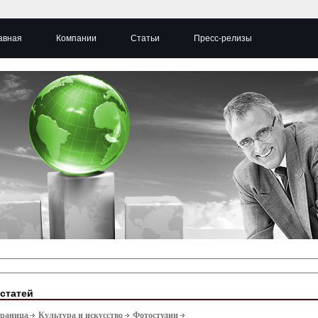
авная
Компании
Статьи
Пресс-релизы
 статей
траница
Культура и искусство
Фотостудии