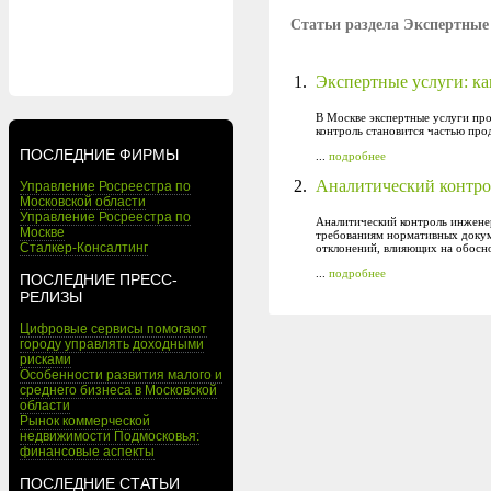
Статьи раздела Экспертные
1.
Экспертные услуги: ка
В Москве экспертные услуги пр
контроль становится частью про
ПОСЛЕДНИЕ ФИРМЫ
...
подробнее
2.
Аналитический контро
Управление Росреестра по
Московской области
Управление Росреестра по
Аналитический контроль инженер
Москве
требованиям нормативных докуме
Сталкер-Консалтинг
отклонений, влияющих на обосн
...
подробнее
ПОСЛЕДНИЕ ПРЕСС-
РЕЛИЗЫ
Цифровые сервисы помогают
городу управлять доходными
рисками
Особенности развития малого и
среднего бизнеса в Московской
области
Рынок коммерческой
недвижимости Подмосковья:
финансовые аспекты
ПОСЛЕДНИЕ СТАТЬИ