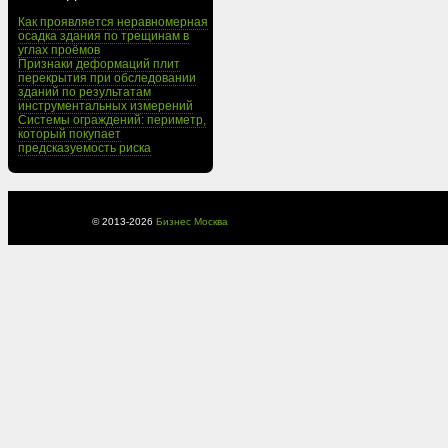
Как проявляется неравномерная
осадка здания по трещинам в
углах проёмов
Признаки деформаций плит
перекрытия при обследовании
зданий по результатам
инструментальных измерений
Системы ограждений: периметр,
который покупает
предсказуемость риска
© 2013-
2026
Бизнес Москва