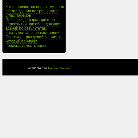
Как проявляется неравномерная
осадка здания по трещинам в
углах проёмов
Признаки деформаций плит
перекрытия при обследовании
зданий по результатам
инструментальных измерений
Системы ограждений: периметр,
который покупает
предсказуемость риска
© 2013-
2026
Бизнес Москва