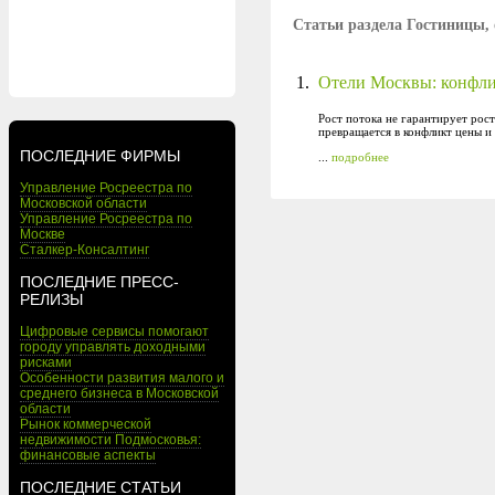
Статьи раздела Гостиницы, 
1.
Отели Москвы: конфлик
Рост потока не гарантирует рос
превращается в конфликт цены и
ПОСЛЕДНИЕ ФИРМЫ
...
подробнее
Управление Росреестра по
Московской области
Управление Росреестра по
Москве
Сталкер-Консалтинг
ПОСЛЕДНИЕ ПРЕСС-
РЕЛИЗЫ
Цифровые сервисы помогают
городу управлять доходными
рисками
Особенности развития малого и
среднего бизнеса в Московской
области
Рынок коммерческой
недвижимости Подмосковья:
финансовые аспекты
ПОСЛЕДНИЕ СТАТЬИ