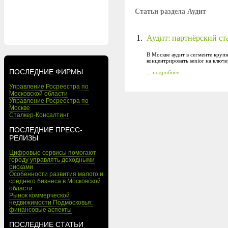
Статьи раздела Аудит
1.
Аудит: партнёрский ст
В Москве аудит в сегменте круп
концентрировать senior на ключ
ПОСЛЕДНИЕ ФИРМЫ
...
подробнее
Управление Росреестра по
Московской области
Управление Росреестра по
Москве
Сталкер-Консалтинг
ПОСЛЕДНИЕ ПРЕСС-
РЕЛИЗЫ
Цифровые сервисы помогают
городу управлять доходными
рисками
Особенности развития малого и
среднего бизнеса в Московской
области
Рынок коммерческой
недвижимости Подмосковья:
финансовые аспекты
ПОСЛЕДНИЕ СТАТЬИ