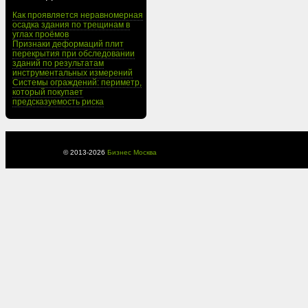
Как проявляется неравномерная
осадка здания по трещинам в
углах проёмов
Признаки деформаций плит
перекрытия при обследовании
зданий по результатам
инструментальных измерений
Системы ограждений: периметр,
который покупает
предсказуемость риска
© 2013-
2026
Бизнес Москва