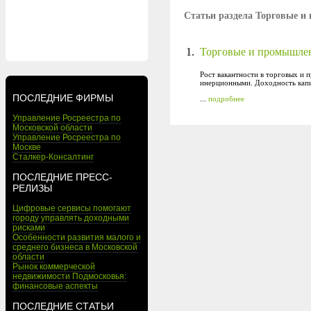
Статьи раздела Торговые 
1.
Торговые и промышлен
Рост вакантности в торговых и
инерционными. Доходность капи
ПОСЛЕДНИЕ ФИРМЫ
...
подробнее
Управление Росреестра по
Московской области
Управление Росреестра по
Москве
Сталкер-Консалтинг
ПОСЛЕДНИЕ ПРЕСС-
РЕЛИЗЫ
Цифровые сервисы помогают
городу управлять доходными
рисками
Особенности развития малого и
среднего бизнеса в Московской
области
Рынок коммерческой
недвижимости Подмосковья:
финансовые аспекты
ПОСЛЕДНИЕ СТАТЬИ