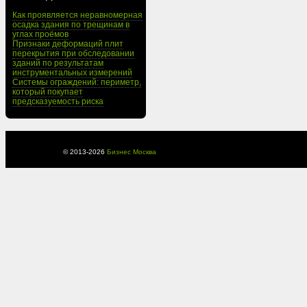
Как проявляется неравномерная
осадка здания по трещинам в
углах проёмов
Признаки деформаций плит
перекрытия при обследовании
зданий по результатам
инструментальных измерений
Системы ограждений: периметр,
который покупает
предсказуемость риска
© 2013-
2026
Бизнес Москва