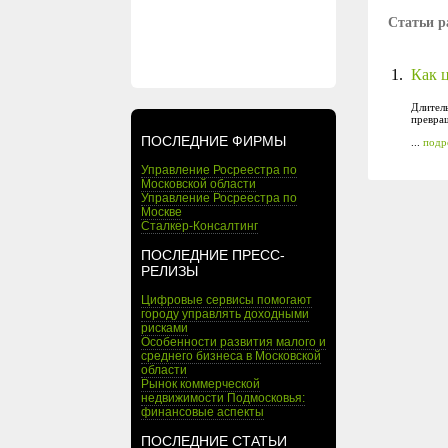
Статьи р
1.
Как 
Длител
превращ
ПОСЛЕДНИЕ ФИРМЫ
...
подр
Управление Росреестра по
Московской области
Управление Росреестра по
Москве
Сталкер-Консалтинг
ПОСЛЕДНИЕ ПРЕСС-
РЕЛИЗЫ
Цифровые сервисы помогают
городу управлять доходными
рисками
Особенности развития малого и
среднего бизнеса в Московской
области
Рынок коммерческой
недвижимости Подмосковья:
финансовые аспекты
ПОСЛЕДНИЕ СТАТЬИ