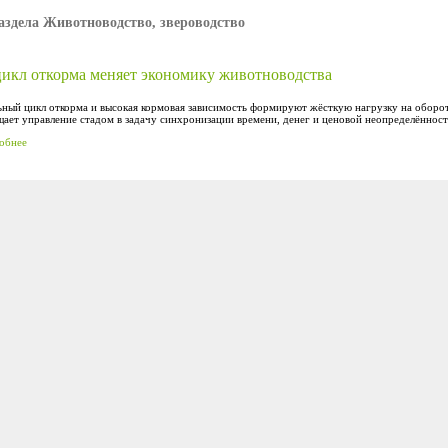
аздела Животноводство, звероводство
цикл откорма меняет экономику животноводства
ьный цикл откорма и высокая кормовая зависимость формируют жёсткую нагрузку на оборот
ает управление стадом в задачу синхронизации времени, денег и ценовой неопределённост
обнее