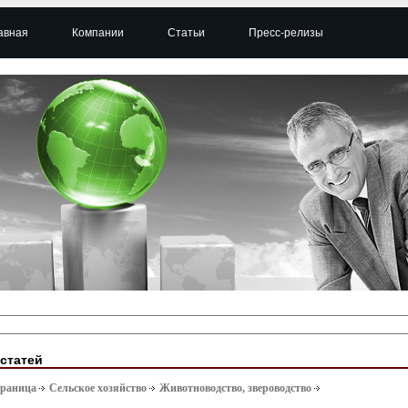
авная
Компании
Статьи
Пресс-релизы
 статей
траница
Сельское хозяйство
Животноводство, звероводство