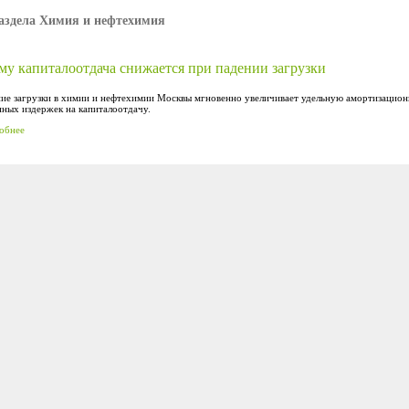
аздела Химия и нефтехимия
му капиталоотдача снижается при падении загрузки
ие загрузки в химии и нефтехимии Москвы мгновенно увеличивает удельную амортизационн
нных издержек на капиталоотдачу.
обнее