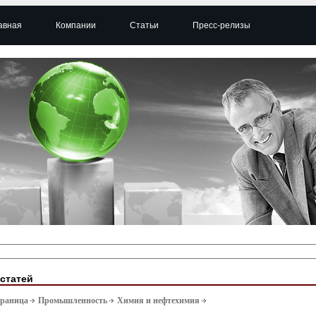
авная
Компании
Статьи
Пресс-релизы
 статей
траница
Промышленность
Химия и нефтехимия