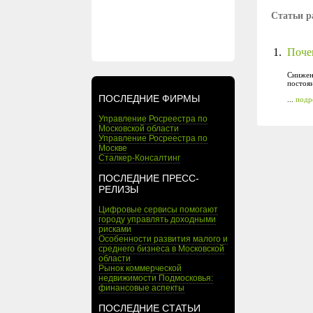
Статьи р
1.
Поче
Снижен
постоя
ПОСЛЕДНИЕ ФИРМЫ
...
подр
Управление Росреестра по
Московской области
Управление Росреестра по
Москве
Сталкер-Консалтинг
ПОСЛЕДНИЕ ПРЕСС-
РЕЛИЗЫ
Цифровые сервисы помогают
городу управлять доходными
рисками
Особенности развития малого и
среднего бизнеса в Московской
области
Рынок коммерческой
недвижимости Подмосковья:
финансовые аспекты
ПОСЛЕДНИЕ СТАТЬИ