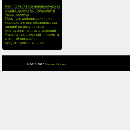
Как проявляется неравномерная
осадка здания по трещинам в
углах проёмов
Признаки деформаций плит
перекрытия при обследовании
зданий по результатам
инструментальных измерений
Системы ограждений: периметр,
который покупает
предсказуемость риска
© 2013-
2026
Бизнес Москва