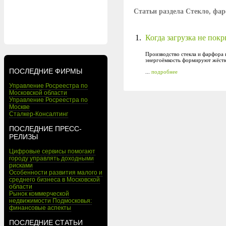
Статьи раздела Стекло, фа
1.
Когда загрузка не пок
Производство стекла и фарфора 
энергоёмкость формируют жёстк
ПОСЛЕДНИЕ ФИРМЫ
...
подробнее
Управление Росреестра по
Московской области
Управление Росреестра по
Москве
Сталкер-Консалтинг
ПОСЛЕДНИЕ ПРЕСС-
РЕЛИЗЫ
Цифровые сервисы помогают
городу управлять доходными
рисками
Особенности развития малого и
среднего бизнеса в Московской
области
Рынок коммерческой
недвижимости Подмосковья:
финансовые аспекты
ПОСЛЕДНИЕ СТАТЬИ