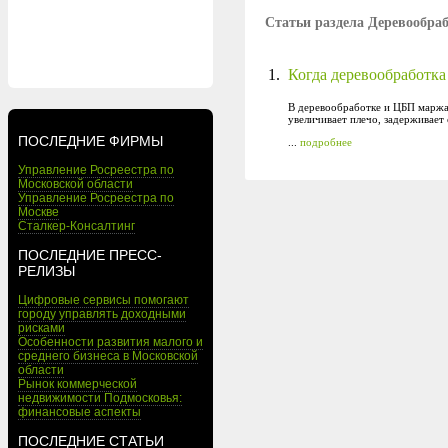
Статьи раздела Деревообра
1.
Когда деревообработка
В деревообработке и ЦБП маржа 
увеличивает плечо, задерживает
ПОСЛЕДНИЕ ФИРМЫ
...
подробнее
Управление Росреестра по
Московской области
Управление Росреестра по
Москве
Сталкер-Консалтинг
ПОСЛЕДНИЕ ПРЕСС-
РЕЛИЗЫ
Цифровые сервисы помогают
городу управлять доходными
рисками
Особенности развития малого и
среднего бизнеса в Московской
области
Рынок коммерческой
недвижимости Подмосковья:
финансовые аспекты
ПОСЛЕДНИЕ СТАТЬИ