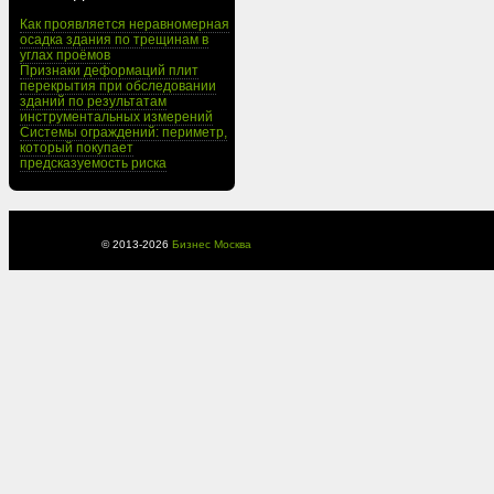
Как проявляется неравномерная
осадка здания по трещинам в
углах проёмов
Признаки деформаций плит
перекрытия при обследовании
зданий по результатам
инструментальных измерений
Системы ограждений: периметр,
который покупает
предсказуемость риска
© 2013-
2026
Бизнес Москва