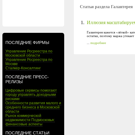
Статьи раздела Галантерея
1.
Иллюзия масштабируем
Галантерея кажется «лёгкой» ка
остатки, поэтому маржа утекает
ПОСЛЕДНИЕ ФИРМЫ
...
подробнее
Управление Росреестра по
Московской области
Управление Росреестра по
Москве
Сталкер-Консалтинг
ПОСЛЕДНИЕ ПРЕСС-
РЕЛИЗЫ
Цифровые сервисы помогают
городу управлять доходными
рисками
Особенности развития малого и
среднего бизнеса в Московской
области
Рынок коммерческой
недвижимости Подмосковья:
финансовые аспекты
ПОСЛЕДНИЕ СТАТЬИ