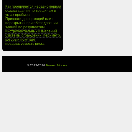
Как проявляется неравномерная
осадка здания по трещинам в
углах проёмов
Признаки деформаций плит
перекрытия при обследовании
зданий по результатам
инструментальных измерений
Системы ограждений: периметр,
который покупает
предсказуемость риска
© 2013-
2026
Бизнес Москва