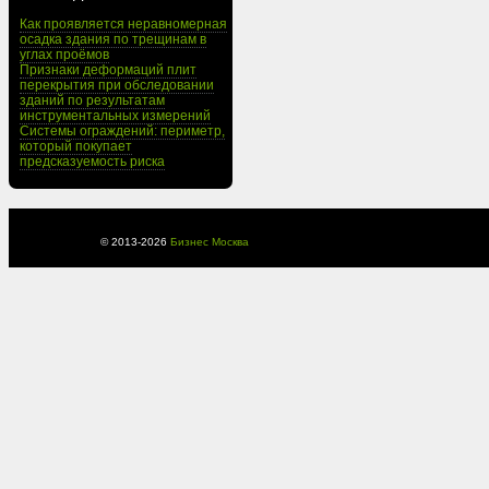
Как проявляется неравномерная
осадка здания по трещинам в
углах проёмов
Признаки деформаций плит
перекрытия при обследовании
зданий по результатам
инструментальных измерений
Системы ограждений: периметр,
который покупает
предсказуемость риска
© 2013-
2026
Бизнес Москва