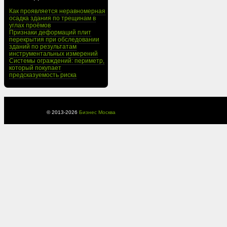
Как проявляется неравномерная
осадка здания по трещинам в
углах проёмов
Признаки деформаций плит
перекрытия при обследовании
зданий по результатам
инструментальных измерений
Системы ограждений: периметр,
который покупает
предсказуемость риска
© 2013-
2026
Бизнес Москва