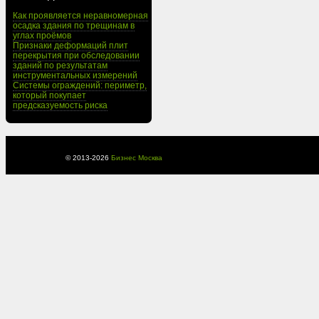
Как проявляется неравномерная
осадка здания по трещинам в
углах проёмов
Признаки деформаций плит
перекрытия при обследовании
зданий по результатам
инструментальных измерений
Системы ограждений: периметр,
который покупает
предсказуемость риска
© 2013-
2026
Бизнес Москва