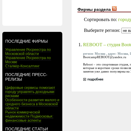
Фирмы раздела
Сортировать по:
город
Выберите регион:
ПОСЛЕДНИЕ ФИРМЫ
1.
REBOOT – студия Boot
Управление Росреестра по
регион: Москва , адрес: Москва, 
Московской области
BootcampREBOOT@yandex.ru
Управление Росреестра по
Москве
Reboot – это спортивная студия,
Сталкер-Консалтинг
которые в короткие сроки позвол
занятия уже давно популярны на З
ПОСЛЕДНИЕ ПРЕСС-
РЕЛИЗЫ
Цифровые сервисы помогают
городу управлять доходными
рисками
Особенности развития малого и
среднего бизнеса в Московской
области
Рынок коммерческой
недвижимости Подмосковья:
финансовые аспекты
ПОСЛЕДНИЕ СТАТЬИ