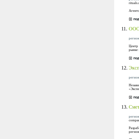
ritual
Агентс
11.
ООО 
регион
Центр 
рынке 
12.
Эксп
регион
Незави
«Экспе
13.
Смет
регион
compa
Разраб
регион