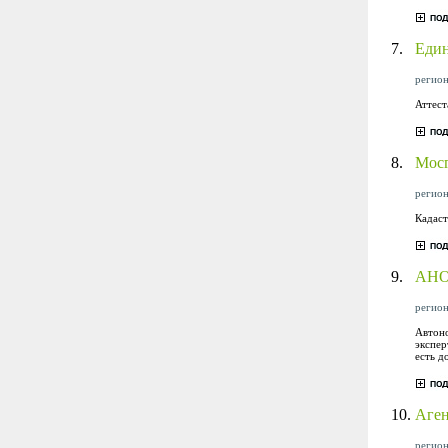
7.
Един
регион
Аттест
8.
Мосг
регион
Кадаст
9.
АНО 
регион
Автоно
экспер
есть д
10.
Аген
регион