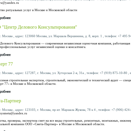
s.ru@yandex.ru
тво ритуальных услуг в Москве и Московской области
"Центр Делового Консультирования"
: Москва , адрес: 123060 Москва, ул. Маршала Вершинина, д. 8, корп. 1 , телефон: +7 495 94
Делового Консультирования — современная независимая оценочная компания, работающая
профессиональных услуг независимой оценки и консалтинга.
ерт 77
: Москва , адрес: 127287, г. Москва, ул. Хуторская 2-я, 31а , телефон: +7 (919) 875-10-80 , 
симая строительная экспертиза, строительный, экономический и технический аудит — спе
рт 77» в Москве и Московской области.
а-Партнер
: Москва , адрес: 123103, г. Москва, пр-кт. Маршала Жукова, 78 к 4 , телефон: +7 (906) 424-8
nysmeta@yandex.ru
отка, проверка, экспертиза смет на все виды строительных, ремонтных, монтажных, инжен
альной компании ООО «Смета-Партнер» в Москве и Московской области.