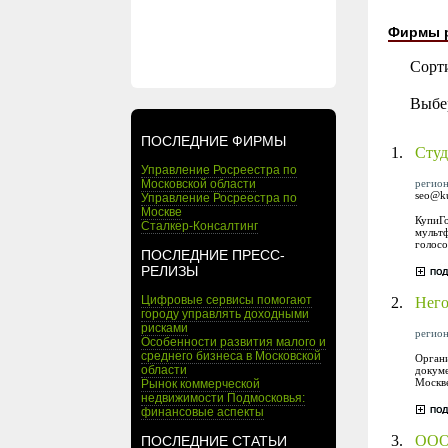
Фирмы 
Сорт
Выбе
ПОСЛЕДНИЕ ФИРМЫ
1.
Студ
Управление Росреестра по
регион
Московской области
seo@ku
Управление Росреестра по
Москве
КупиГо
Сталкер-Консалтинг
мультф
голосо
ПОСЛЕДНИЕ ПРЕСС-
РЕЛИЗЫ
Цифровые сервисы помогают
2.
Него
городу управлять доходными
рисками
регион
Особенности развития малого и
среднего бизнеса в Московской
Органи
области
докуме
Москве
Рынок коммерческой
недвижимости Подмосковья:
финансовые аспекты
3.
ООО
ПОСЛЕДНИЕ СТАТЬИ