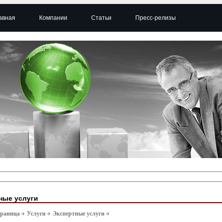
авная
Компании
Статьи
Пресс-релизы
ные услуги
траница
Услуги
Экспертные услуги