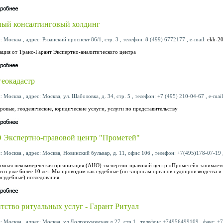
ый консалтинговый холдинг
: Москва , адрес: Рязанский проспект 86/1, стр. 3 , телефон: 8 (499) 6772177 , e-mail:
ekh-2
ация от Транс-Гарант Экспертно-аналитического центра
еокадастр
: Москва , адрес: Москва, ул. Шаболовка, д. 34, стр. 5 , телефон: +7 (495) 210-04-67 , e-mai
ровые, геодезические, юридические услуги, услуги по представительству
Экспертно-правовой центр "Прометей"
: Москва , адрес: Москва, Новинский бульвар, д. 11, офис 106 , телефон: +7(495)178-07-19 ,
мная некоммерческая организация (АНО) экспертно-правовой центр «Прометей» занимает
тиз уже более 10 лет. Мы проводим как судебные (по запросам органов судопроизводства и 
осудебные) исследования.
тство ритуальных услуг - Гарант Ритуал
: Москва , адрес: Москва, ул.Долгоруковская д.27, стр.1 , телефон: +74956499109 , факс: +