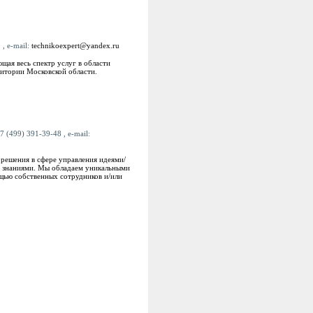
 , e-mail:
technikoexpert@yandex.ru
ая весь спектр услуг в области
ритории Московской области.
7 (499) 391-39-48 , e-mail:
д решения в сфере управления идеями/
я знаниями. Мы обладаем уникальными
ощью собственных сотрудников и/или