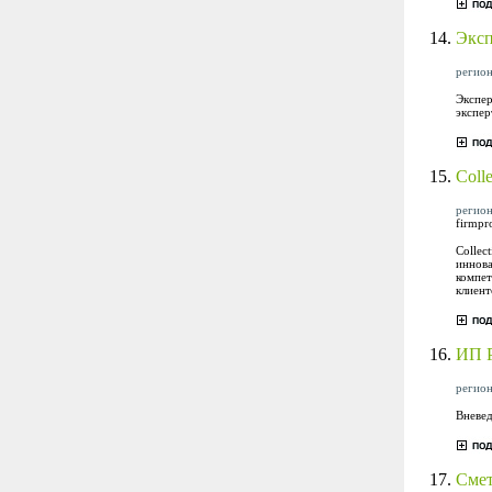
14.
Эксп
регион
Экспер
экспер
15.
Colle
регион
firmpr
Collec
иннова
компет
клиент
16.
ИП Р
регион
Вневед
17.
Смет