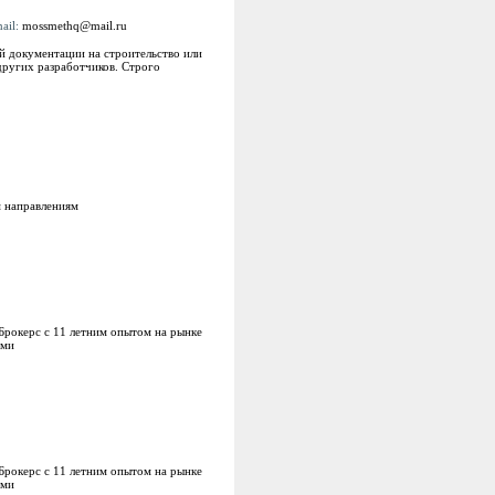
ail:
mossmethq@mail.ru
й документации на строительство или
других разработчиков. Строго
 направлениям
 Брокерс с 11 летним опытом на рынке
ями
 Брокерс с 11 летним опытом на рынке
ями