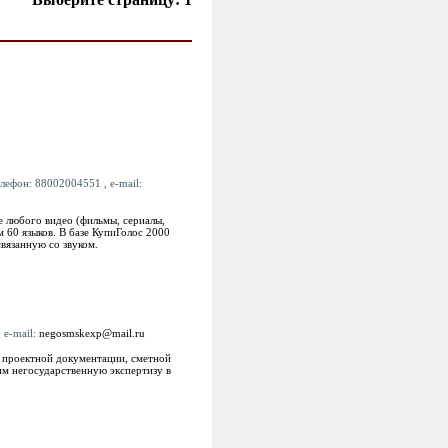
елефон: 88002004551 , e-mail:
е любого видео (фильмы, сериалы,
м 60 языков. В базе КупиГолос 2000
вязанную со звуком.
 e-mail:
negosmskexp@mail.ru
е проектной документации, сметной
м негосударственную экспертизу в