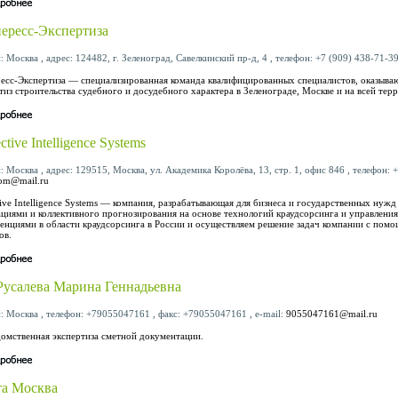
ересс-Экспертиза
: Москва , адрес: 124482, г. Зеленоград, Савелкинский пр-д, 4 , телефон: +7 (909) 438-71-39
есс-Экспертиза — специализированная команда квалифицированных специалистов, оказывающ
тиз строительства судебного и досудебного характера в Зеленограде, Москве и на всей тер
ctive Intelligence Systems
: Москва , адрес: 129515, Москва, ул. Академика Королёва, 13, стр. 1, офис 846 , телефон: +
om@mail.ru
tive Intelligence Systems — компания, разрабатывающая для бизнеса и государственных нуж
циями и коллективного прогнозирования на основе технологий краудсорсинга и управлени
енциями в области краудсорсинга в России и осуществляем решение задач компании с пом
ов.
усалева Марина Геннадьевна
: Москва , телефон: +79055047161 , факс: +79055047161 , e-mail:
9055047161@mail.ru
омственная экспертиза сметной документации.
а Москва