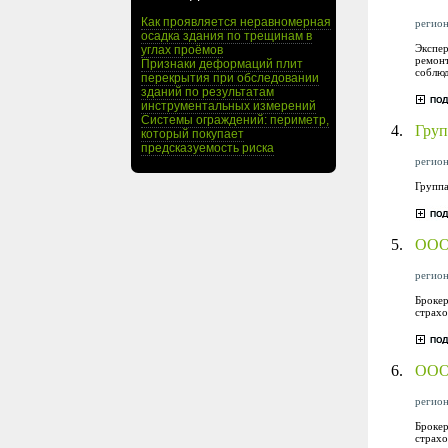
Как проявляется неравномерная
регион
осадка здания по трещинам в
Экспер
углах проёмов
ремонт
Признаки деформаций плит
соблюд
перекрытия при обследовании
зданий по результатам
инструментальных измерений
Системы ограждений: периметр,
4.
Груп
который покупает
предсказуемость риска
регион
Группа
5.
ООО
регион
Брокер
страхо
6.
ООО
регион
Брокер
страхо