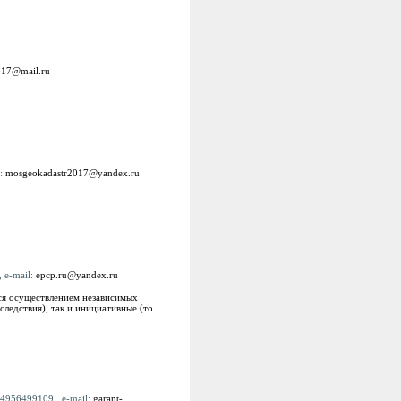
017@mail.ru
l:
mosgeokadastr2017@yandex.ru
 e-mail:
epcp.ru@yandex.ru
ся осуществлением независимых
следствия), так и инициативные (то
74956499109 , e-mail:
garant-