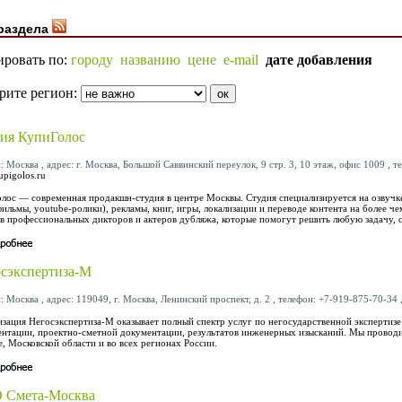
раздела
ировать по:
городу
названию
цене
e-mail
дате добавления
рите регион:
ия КупиГолос
: Москва , адрес: г. Москва, Большой Саввинский переулок, 9 стр. 3, 10 этаж, офис 1009 , т
pigolos.ru
лос — современная продакшн-студия в центре Москвы. Студия специализируется на озвучк
ильмы, youtube-ролики), рекламы, книг, игры, локализации и переводе контента на более че
в профессиональных дикторов и актеров дубляжа, которые помогут решить любую задачу, с
сэкспертиза-М
: Москва , адрес: 119049, г. Москва, Ленинский проспект, д. 2 , телефон: +7-919-875-70-34 ,
зация Негосэкспертиза-М оказывает полный спектр услуг по негосударственной экспертиз
нтации, проектно-сметной документации, результатов инженерных изысканий. Мы проводи
, Московской области и во всех регионах России.
 Смета-Москва