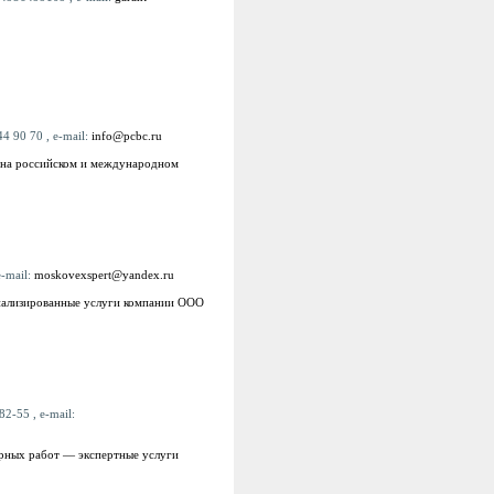
4 90 70 , e-mail:
info@pcbc.ru
 на российском и международном
e-mail:
moskovexspert@yandex.ru
циализированные услуги компании ООО
2-55 , e-mail:
ерных работ — экспертные услуги