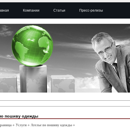
авная
Компании
Статьи
Пресс-релизы
по пошиву одежды
траница
Услуги
Ателье по пошиву одежды