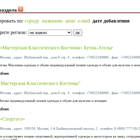
раздела
ировать по:
городу
названию
цене
e-mail
дате добавления
рите регион:
Мастерская Классического Костюма» Бутик-Ателье
Москва , адрес: Шубинский пер., дом 6 стр. 4 , телефон: +74952340880 , факс: +7495234088
телье Магазины одежды и обуви индивидуальный пошив одежды и обуви для мужчин и же
астерская Классического Костюма"
Москва , адрес: Шубинский пер., дом 6 стр. 4 , телефон: +74952340880 , факс: +7495234088
 Ателье индивидуальный пошив одежды и обуви для мужчин и женщин
«Спортэго»
Москва , адрес: 109518, Москва, 1-й Грайвороновский проезд, 2 , телефон: 8 (800) 777-59-2
я осуществляет пошив спортивной, корпоративной одежды и аксессуаров на заказ, сотрудни
и стран СНГ.