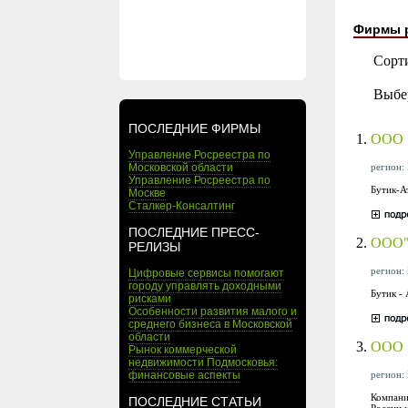
Фирмы 
Сорт
Выбе
ПОСЛЕДНИЕ ФИРМЫ
1.
ООО «
Управление Росреестра по
регион: 
Московской области
Управление Росреестра по
Бутик-А
Москве
Сталкер-Консалтинг
ПОСЛЕДНИЕ ПРЕСС-
2.
ООО"М
РЕЛИЗЫ
регион: 
Цифровые сервисы помогают
городу управлять доходными
Бутик -
рисками
Особенности развития малого и
среднего бизнеса в Московской
области
3.
ООО 
Рынок коммерческой
недвижимости Подмосковья:
регион: 
финансовые аспекты
Компани
ПОСЛЕДНИЕ СТАТЬИ
России 