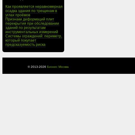
Как проявляется неравномерная
осадка здания по трещинам в
углах проёмов
Признаки деформаций плит
перекрытия при обследовании
зданий по результатам
инструментальных измерений
Системы ограждений: периметр,
который покупает
предсказуемость риска
© 2013-
2026
Бизнес Москва