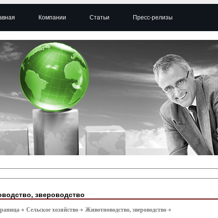
авная
Компании
Статьи
Пресс-релизы
водство, звероводство
траница
Сельское хозяйство
Животноводство, звероводство