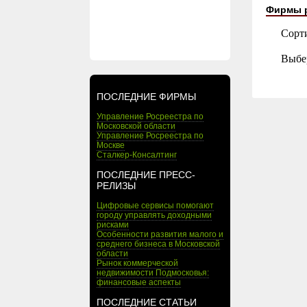
Фирмы 
Сорт
Выбе
ПОСЛЕДНИЕ ФИРМЫ
Управление Росреестра по
Московской области
Управление Росреестра по
Москве
Сталкер-Консалтинг
ПОСЛЕДНИЕ ПРЕСС-
РЕЛИЗЫ
Цифровые сервисы помогают
городу управлять доходными
рисками
Особенности развития малого и
среднего бизнеса в Московской
области
Рынок коммерческой
недвижимости Подмосковья:
финансовые аспекты
ПОСЛЕДНИЕ СТАТЬИ