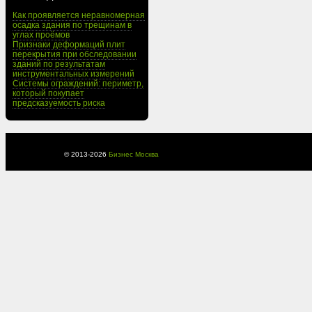
Как проявляется неравномерная
осадка здания по трещинам в
углах проёмов
Признаки деформаций плит
перекрытия при обследовании
зданий по результатам
инструментальных измерений
Системы ограждений: периметр,
который покупает
предсказуемость риска
© 2013-
2026
Бизнес Москва