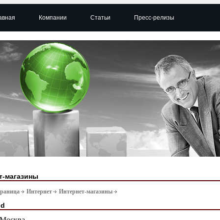
авная
Компании
Статьи
Пресс-релизы
т-магазины
траница
Интернет
Интернет-магазины
nd
Москва