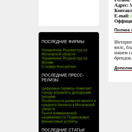
Адрес:
М
Контак
E-mail:
Оффици
Полное 
ПОСЛЕДНИЕ ФИРМЫ
Интернет
вилс, бл
Управление Росреестра по
нашем с
Московской области
брендов.
Управление Росреестра по
Москве
Сталкер-Консалтинг
Дополни
ПОСЛЕДНИЕ ПРЕСС-
РЕЛИЗЫ
Цифровые сервисы помогают
городу управлять доходными
рисками
Особенности развития малого и
среднего бизнеса в Московской
области
Рынок коммерческой
недвижимости Подмосковья:
финансовые аспекты
ПОСЛЕДНИЕ СТАТЬИ