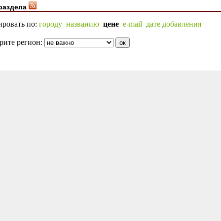
раздела
ировать по:
городу
названию
цене
e-mail
дате добавления
рите регион: