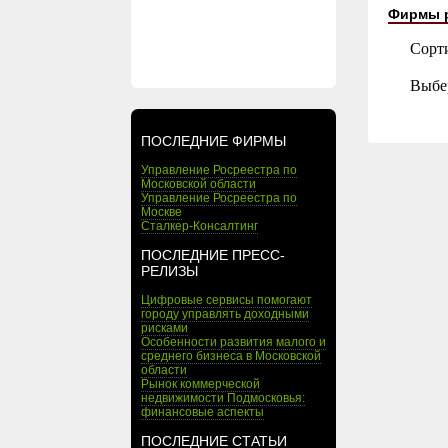
Фирмы 
Сорт
Выбе
ПОСЛЕДНИЕ ФИРМЫ
Управление Росреестра по
Московской области
Управление Росреестра по
Москве
Сталкер-Консалтинг
ПОСЛЕДНИЕ ПРЕСС-
РЕЛИЗЫ
Цифровые сервисы помогают
городу управлять доходными
рисками
Особенности развития малого и
среднего бизнеса в Московской
области
Рынок коммерческой
недвижимости Подмосковья:
финансовые аспекты
ПОСЛЕДНИЕ СТАТЬИ