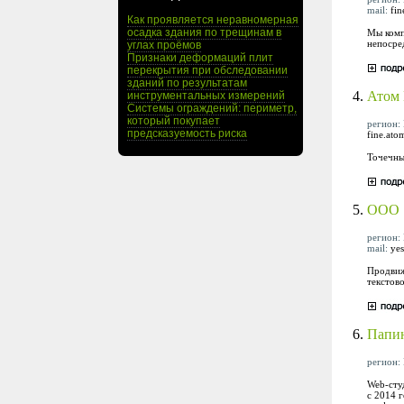
mail:
fi
Как проявляется неравномерная
осадка здания по трещинам в
Мы комп
непосре
углах проёмов
Признаки деформаций плит
перекрытия при обследовании
зданий по результатам
4.
Атом
инструментальных измерений
Системы ограждений: периметр,
который покупает
регион: 
предсказуемость риска
fine.at
Точечны
5.
ООО "
регион: 
mail:
ye
Продвиж
текстов
6.
Папи
регион: 
Web-сту
с 2014 