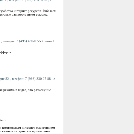
азработка интернет ресурсов. Работаем
которые распространяем рекламу.
 телефон: 7 (495) 480-07-53 , e-mail:
офферов.
ис 52 , телефон: 7 (966) 330 07 88 , e-
я реклама в видео, это размещение
te.ru
ся комплексным интернет-маркетингом
вижение в интернете и привлечение