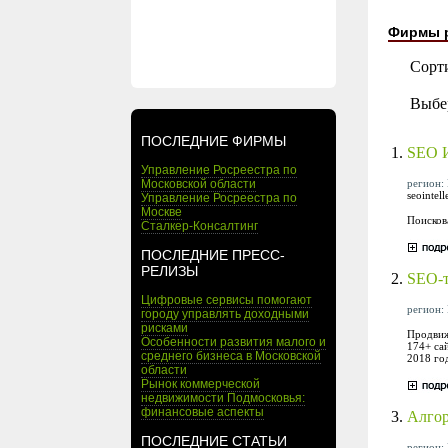
Фирмы 
Сорт
Выбе
ПОСЛЕДНИЕ ФИРМЫ
1.
SEO 
Управление Росреестра по
регион: 
Московской области
seointel
Управление Росреестра по
Москве
Поисков
Сталкер-Консалтинг
ПОСЛЕДНИЕ ПРЕСС-
РЕЛИЗЫ
2.
SEO-
Цифровые сервисы помогают
регион: 
городу управлять доходными
рисками
Продвиж
Особенности развития малого и
174+ са
среднего бизнеса в Московской
2018 го
области
Рынок коммерческой
недвижимости Подмосковья:
финансовые аспекты
3.
Алго
ПОСЛЕДНИЕ СТАТЬИ
регион: 