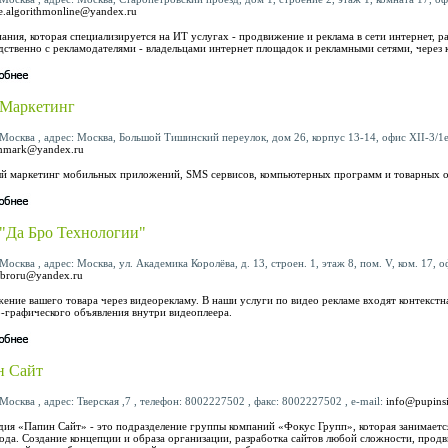
ne.algorithmonline@yandex.ru
ания, которая специализируется на ИТ услугах - продвижение и реклама в сети интернет, р
дственно с рекламодателями - владельцами интернет площадок и рекламными сетями, через 
 Маркетинг
Москва , адрес: Москва, Большой Тишинский переулок, дом 26, корпус 13-14, офис XII-3/1е ,
ommark@yandex.ru
й маркетинг мобильныx приложений, SMS сервисов, компьютерных программ и товарных 
Да Бро Технологии"
Москва , адрес: Москва, ул. Академика Королёва, д. 13, строен. 1, этаж 8, пом. V, ком. 17, оф
sbroru@yandex.ru
ение вашего товара через видеорекламу. В наши услуги по видео рекламе входят контекстна
о-графического объявления внутри видеоплеера.
н Сайт
Москва , адрес: Тверская ,7 , телефон: 8002227502 , факс: 8002227502 , e-mail:
info@pupinsi
дия «Папин Сайт» - это подразделение группы компаний «Фокус Групп», которая занимает
года. Создание концепции и образа организации, разработка сайтов любой сложности, прод