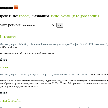
раздела
ировать по:
городу
названию
цене
e-mail
дате добавления
рите регион:
Интеллект
Москва , адрес: 125363, г. Москва, Сходненская улица, дом 7, офис ООО “СЕО Интеллект” , 
lect3@yandex.ru
ая оптимизация сайтов и поисковый маркетинг
точка
Москва , адрес: Брянск, ул. Дуки 65, оф 413 , телефон: 89532767095 , e-mail:
zullbatol@gma
ение и SEO-оптимизация сайтов под Яндекс и Google от Сергея Бондарева Сайт частного
йта. Средний рост посещаемости превышает 236%. 83 из 174 проектов окупили свои затраты
д ни одного неудачного проекта
ритм Онлайн
Москва , адрес: Москва, Старопетровский проезд, дом 1, строение 2, этаж 1, комната 17, офи