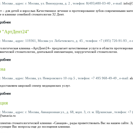
: Москва , адрес: г. Москва, ул. Винокурова, д. 2 , телефон: 8(495)480-03-40 , e-mail:
info@3
т – для детей и взрослых Качественное лечение и протезирование зубов современными мат
е в клинике семейной стоматологии 32 Дент.
 "АртДент24"
: Москва , адрес: 119361, Москва ул. Лобачевского, д. 45 , телефон: +7 (495) 720-91-93 , e-
ологическая клиника «АртДент24» предлагает качественные услуги в области протезирован
внической стоматологии, дентальной имплантации, хирургической стоматологии.
ина
: Москва , адрес: Москва, ул. Неверовского 10 стр.5 , телефон: +7 495 968-49-49 , e-mail:
al
доставляем широкий спектр медицинских услуг.
ация
: Москва , адрес: г. Москва, Авиационная ул., д. 68, корп. 3, ст. м. Щукинская , телефон: +7 
@sanacia.ru
ллектив стоматологической клиники «Санация», рады приветствовать Вас на нашем сайте. З
сующие Вас вопросы еще до посещения клиники.