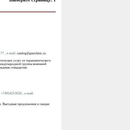
77 , e-mail:
catalog@gmsclinic.ru
ических услуг от терапевтического
 международной группы компаний
ападным стандартам.
: +74954253026 , e-mail:
om. Выгодные предложения и скидки