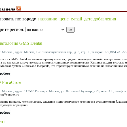
раздела
ировать по:
городу
названию
цене
e-mail
дате добавления
рите регион:
атология GMS Dental
: Москва , адрес: Москва, 1-й Николощеповский пер., д. 6, стр. 1 , телефон: +7 (495) 781-55-
ология GMS Dental — клиника премиум класса, предоставляющая полный спектр стоматолог
а до сложных хирургических и имплантационных вмешательств. Клиника входит в состав
 Medical System Clinics and Hospitals, что гарантирует пациентам лечение по высочайшим з
 РигаСтом
: Москва , адрес: 117588 Россия, г. Москва, ул. Литовский бульвар, д.26, пом. ХI. , телефон
orm@yandex.ru
ление прикуса, лечение десен, удаление и хирургическое лечение в в стоматологии Rigast
ледующем обращении.
ент