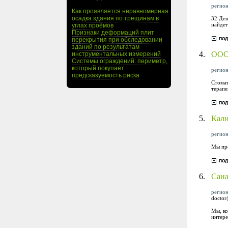
регион
Как проявляется неравномерная
осадка здания по трещинам в
32 Ден
найдет
углах проёмов
Признаки деформаций плит
перекрытия при обследовании
зданий по результатам
4.
ООО
инструментальных измерений
Системы ограждений: периметр,
который покупает
регион
предсказуемость риска
Стомат
терапе
5.
Кал
регион
Мы пре
6.
Сан
регион
doctor
Мы, ко
интере