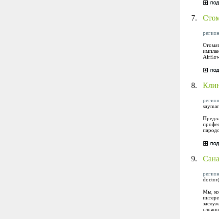
7.
Стом
регион
Стомат
имплан
Airflo
8.
Клин
регион
saymar
Предла
профес
пародо
9.
Сан
регион
doctor
Мы, ко
интере
заслуж
сложны