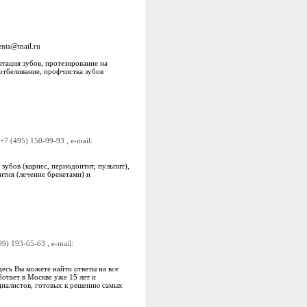
enta@mail.ru
тация зубов, протезирование на
 отбеливание, профчистка зубов
+7 (495) 150-99-93 , e-mail:
зубов (кариес, периодонтит, пульпит),
нтия (лечение брекетами) и
99) 193-65-63 , e-mail:
десь Вы можете найти ответы на все
отает в Москве уже 15 лет и
циалистов, готовых к решению самых