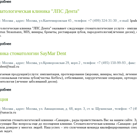
атологическая клиника "ЛПС Дента"
: Москва , адрес: Москва, ул.Кантемировская 45 , телефон: +7 (499) 324-31-30 , e-mail:
lpsd
ологическая клиника "ЛПС Дента" оказывает следующие стоматологические услуги - имплан
тах Straumann, MIS, виниры, брекеты, реставрация зубов, пародонтология(лечение десен),
w.
ика стоматологии SayMar Dent
: Москва , адрес: Москва, ул.Криворожская 29, корп.2 , телефон: +7 (495) 150-99-93 , факс: 
dent@mail.ru
гаемая продукция/услуги: имплантация, протезирование (коронки, виниры, мосты), лечение 
сиональная гигиена зубов(чистка Airflow), отбеливание, хирургические операции, ортондо
нтология (лечение заболеваний десен).
ация
: Москва , адрес: Москва, ул. Авиационная, д. 68, корп. 3, ст. м. Щукинская , телефон: +7 (4
@sanacia.ru
ллектив стоматологической клиники «Санация», рады приветствовать Вас на нашем сайте. З
сующие Вас вопросы еще до посещения клиники. Стоматологическая клиника «Санация» раб
ила доверие у многих людей. Наш успех – это сплоченная команда квалифицированных спе
х задач.