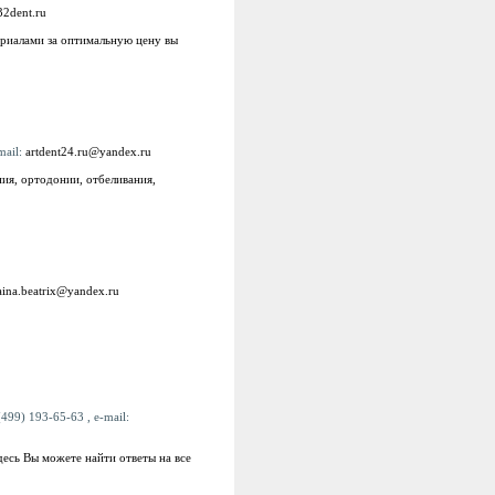
2dent.ru
ериалами за оптимальную цену вы
mail:
artdent24.ru@yandex.ru
ия, ортодонии, отбеливания,
aina.beatrix@yandex.ru
(499) 193-65-63 , e-mail:
десь Вы можете найти ответы на все