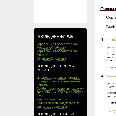
Фирмы 
Сорт
Выбе
ПОСЛЕДНИЕ ФИРМЫ
1.
Стом
Управление Росреестра по
регион
Московской области
Управление Росреестра по
Стомат
Москве
осмотр
Сталкер-Консалтинг
Global
ПОСЛЕДНИЕ ПРЕСС-
РЕЛИЗЫ
2.
ООО
Цифровые сервисы помогают
городу управлять доходными
регион
рисками
rigast
Особенности развития малого и
среднего бизнеса в Московской
Исправ
области
при с
Рынок коммерческой
недвижимости Подмосковья:
финансовые аспекты
3.
32 д
ПОСЛЕДНИЕ СТАТЬИ