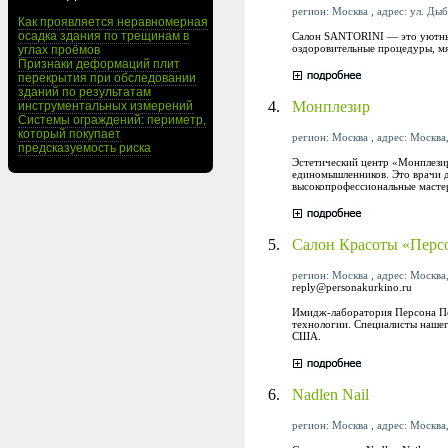
регион: Москва , адрес: ул. Дыбе
Как проявляется неравномерная
осадка здания по трещинам в
Салон SANTORINI — это уютный 
оздоровительные процедуры, мя
углах проёмов
Признаки деформаций плит
перекрытия при обследовании
зданий по результатам
4.
Монплезир
инструментальных измерений
Системы ограждений: периметр,
который покупает
регион: Москва , адрес: Москва
предсказуемость риска
Эстетический центр «Монплезир
единомышленников. Это врачи д
высокопрофессиональные мастер
5.
Салон Красоты «Перс
регион: Москва , адрес: Москва,
reply@personakurkino.ru
Имидж-лаборатория Персона Пер
технологии. Специалисты нашег
США.
6.
Nadlen Nail
регион: Москва , адрес: Москва,