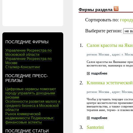
Фирмы раздела
Сортировать по:
город
Выберите регион:
ПОСЛЕДНИЕ ФИРМЫ
1.
Салон красоты на Як
Управление Росреестра по
регион: Москва , адрес: г. Моск
Московской области
Управление Росреестра по
Салон красоты на Якиманке при
Москве
косметологии, маникюра и педи
Сталкер-Консалтинг
ПОСЛЕДНИЕ ПРЕСС-
РЕЛИЗЫ
2.
Клиника эстетической
Цифровые сервисы помогают
регион: Москва , адрес: Москва,
городу управлять доходными
рисками
Чтобы улучшить текущее состоя
Особенности развития малого и
центре косметологии применяют
среднего бизнеса в Московской
вмешательства, а также соврем
области
терапия акне, термо- и плазмол
Рынок коммерческой
недвижимости Подмосковья:
финансовые аспекты
3.
Santorini
ПОСЛЕДНИЕ СТАТЬИ