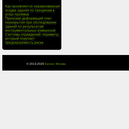
Как проявляется неравномерная
осадка здания по трещинам в
углах проёмов
Признаки деформаций плит
перекрытия при обследовании
зданий по результатам
инструментальных измерений
Системы ограждений: периметр,
который покупает
предсказуемость риска
© 2013-
2026
Бизнес Москва