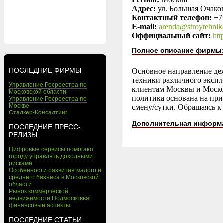
Адрес:
ул. Большая Очаков
Контактный телефон:
+7
E-mail:
arenda@stroytehnik
Оффициальный сайт:
htt
Полное описание фирмы
ПОСЛЕДНИЕ ФИРМЫ
Основное направление дея
техники различного экспл
Управление Росреестра по
клиентам Москвы и Москов
Московской области
политика основана на при
Управление Росреестра по
Москве
смену/сутки. Обращаясь к
Сталкер-Консалтинг
Дополнительная информ
ПОСЛЕДНИЕ ПРЕСС-
РЕЛИЗЫ
Цифровые сервисы помогают
городу управлять доходными
рисками
Особенности развития малого и
среднего бизнеса в Московской
области
Рынок коммерческой
недвижимости Подмосковья:
финансовые аспекты
ПОСЛЕДНИЕ СТАТЬИ