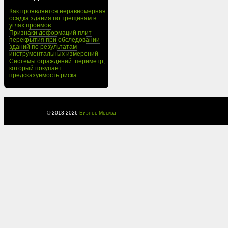
Как проявляется неравномерная
осадка здания по трещинам в
углах проёмов
Признаки деформаций плит
перекрытия при обследовании
зданий по результатам
инструментальных измерений
Системы ограждений: периметр,
который покупает
предсказуемость риска
© 2013-
2026
Бизнес Москва