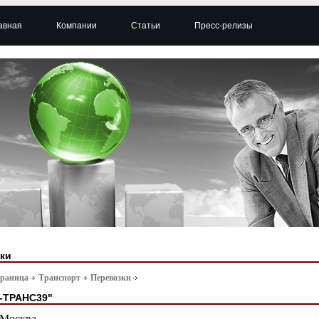
авная
Компании
Статьи
Пресс-релизы
ки
траница
Транспорт
Перевозки
-ТРАНС39"
Москва