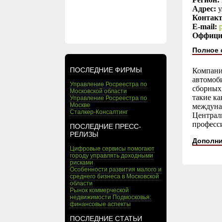
Адрес:
у
Контак
E-mail:
Оффици
Полное 
ПОСЛЕДНИЕ ФИРМЫ
Компани
автомоб
Управление Росреестра по
сборных,
Московской области
такие ка
Управление Росреестра по
Москве
междуна
Сталкер-Консалтинг
Централ
професс
ПОСЛЕДНИЕ ПРЕСС-
РЕЛИЗЫ
Дополни
Цифровые сервисы помогают
городу управлять доходными
рисками
Особенности развития малого и
среднего бизнеса в Московской
области
Рынок коммерческой
недвижимости Подмосковья:
финансовые аспекты
ПОСЛЕДНИЕ СТАТЬИ