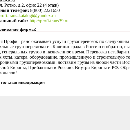
л. Ротко, д.2, офис 22 (4 этаж)
тный телефон:
8(800) 2221650
profi-trans-katalogi@yandex.ru
альный сайт:
http://profi-trans39.ru
описание фирмы:
я Профи Транс оказывает услуги грузоперевозок по следующим
ильные грузоперевозки из Калининграда в Россию и обратно, в
 генеральных грузов в назначенное время. Перевозка негабарит
к яхты, катера, оборудование, промышленную и строительную т
родными грузоперевозками: доставим грузы из любой части Вос
ьной Европы, Прибалтики в Россию. Внутри Европы и РФ. Обра
ионалов!
тельная информация