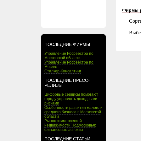
Фирмы 
Сорт
Выбе
ПОСЛЕДНИЕ ФИРМЫ
Управление Росреестра по
Московской области
Управление Росреестра по
Москве
Сталкер-Консалтинг
ПОСЛЕДНИЕ ПРЕСС-
РЕЛИЗЫ
Цифровые сервисы помогают
городу управлять доходными
рисками
Особенности развития малого и
среднего бизнеса в Московской
области
Рынок коммерческой
недвижимости Подмосковья:
финансовые аспекты
ПОСЛЕДНИЕ СТАТЬИ