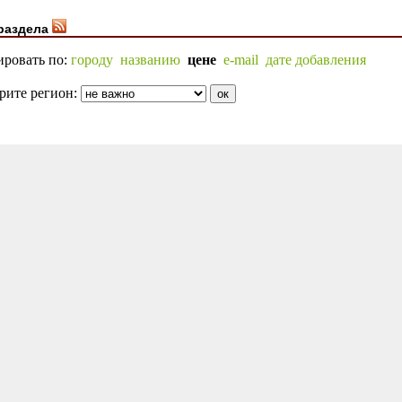
раздела
ировать по:
городу
названию
цене
e-mail
дате добавления
рите регион: