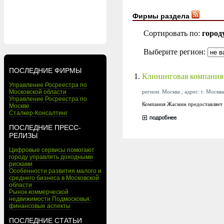
Фирмы раздела
Сортировать по:
город
Выберите регион:
ПОСЛЕДНИЕ ФИРМЫ
1.
Клининговая компани
Управление Росреестра по
регион: Москва , адрес: г. Москва
Московской области
Управление Росреестра по
Компания Жасмин предоставляет 
Москве
Сталкер-Консалтинг
ПОСЛЕДНИЕ ПРЕСС-
РЕЛИЗЫ
Цифровые сервисы помогают
городу управлять доходными
рисками
Особенности развития малого и
среднего бизнеса в Московской
области
Рынок коммерческой
недвижимости Подмосковья:
финансовые аспекты
ПОСЛЕДНИЕ СТАТЬИ