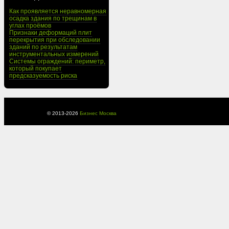
Как проявляется неравномерная
осадка здания по трещинам в
углах проёмов
Признаки деформаций плит
перекрытия при обследовании
зданий по результатам
инструментальных измерений
Системы ограждений: периметр,
который покупает
предсказуемость риска
© 2013-
2026
Бизнес Москва