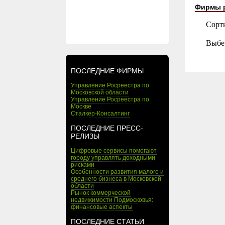
Фирмы 
Сорт
Выбе
ПОСЛЕДНИЕ ФИРМЫ
Управление Росреестра по
Московской области
Управление Росреестра по
Москве
Сталкер-Консалтинг
ПОСЛЕДНИЕ ПРЕСС-
РЕЛИЗЫ
Цифровые сервисы помогают
городу управлять доходными
рисками
Особенности развития малого и
среднего бизнеса в Московской
области
Рынок коммерческой
недвижимости Подмосковья:
финансовые аспекты
ПОСЛЕДНИЕ СТАТЬИ