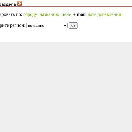
раздела
ировать по:
городу
названию
цене
e-mail
дате добавления
рите регион: