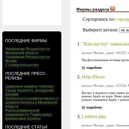
Фирмы раздела
Сортировать по:
город
Выберите регион:
ПОСЛЕДНИЕ ФИРМЫ
1.
"Ваш мастер" сервисны
Управление Росреестра по
регион: Москва , адрес: 105187, г
Московской области
Управление Росреестра по
Профессиональная починка крупн
Москве
Сталкер-Консалтинг
ПОСЛЕДНИЕ ПРЕСС-
2.
Help-iPhone
РЕЛИЗЫ
регион: Москва , адрес: 111524, 
Цифровые сервисы помогают
городу управлять доходными
Быстро и недорого наш сервис р
рисками
ремонт Apple на дому. Ниже прив
Особенности развития малого и
ремонт планшетов Apple; • ремонт
среднего бизнеса в Московской
области
Рынок коммерческой
недвижимости Подмосковья:
3.
Liebherr plus
финансовые аспекты
регион: Москва , адрес: Ленински
ПОСЛЕДНИЕ СТАТЬИ