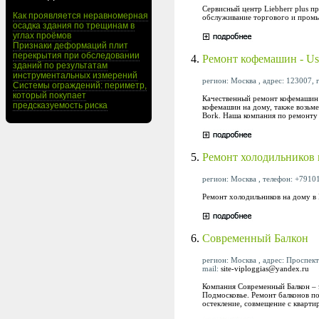
Сервисный центр Liebherr plus п
Как проявляется неравномерная
обслуживание торгового и пром
осадка здания по трещинам в
углах проёмов
Признаки деформаций плит
перекрытия при обследовании
4.
Ремонт кофемашин - U
зданий по результатам
инструментальных измерений
регион: Москва , адрес: 123007, г
Системы ограждений: периметр,
который покупает
Качественный ремонт кофемашин 
предсказуемость риска
кофемашин на дому, также возьме
Bork. Наша компания по ремонту
5.
Ремонт холодильников 
регион: Москва , телефон: +79101
Ремонт холодильников на дому в 
6.
Современный Балкон
регион: Москва , адрес: Проспек
mail:
site-viploggias@yandex.ru
Компания Современный Балкон – 
Подмосковье. Ремонт балконов по
остекление, совмещение с квартир