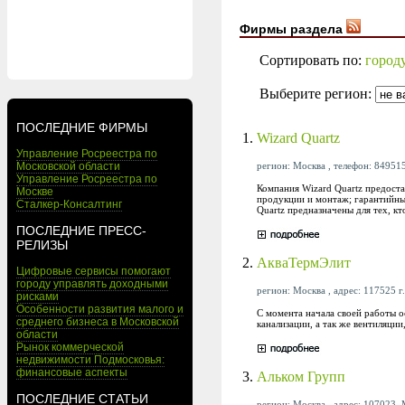
Фирмы раздела
Сортировать по:
город
Выберите регион:
ПОСЛЕДНИЕ ФИРМЫ
1.
Wizard Quartz
Управление Росреестра по
регион: Москва , телефон: 849515
Московской области
Управление Росреестра по
Компания Wizard Quartz предоста
Москве
продукции и монтаж; гарантийные
Сталкер-Консалтинг
Quartz предназначены для тех, кт
ПОСЛЕДНИЕ ПРЕСС-
РЕЛИЗЫ
2.
АкваТермЭлит
Цифровые сервисы помогают
городу управлять доходными
регион: Москва , адрес: 117525 г.
рисками
Особенности развития малого и
С момента начала своей работы 
среднего бизнеса в Московской
канализации, а так же вентиляци
области
Рынок коммерческой
недвижимости Подмосковья:
финансовые аспекты
3.
Альком Групп
ПОСЛЕДНИЕ СТАТЬИ
регион: Москва , адрес: 107023, М