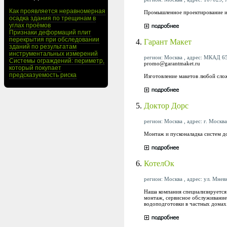
Как проявляется неравномерная
Промышленное проектирование и
осадка здания по трещинам в
углах проёмов
Признаки деформаций плит
перекрытия при обследовании
4.
Гарант Макет
зданий по результатам
инструментальных измерений
регион: Москва , адрес: МКАД 65
Системы ограждений: периметр,
promo@garantmaket.ru
который покупает
предсказуемость риска
Изготовление макетов любой слож
5.
Доктор Дорс
регион: Москва , адрес: г. Москва
Монтаж и пусконаладка систем д
6.
КотелОк
регион: Москва , адрес: ул. Мневн
Наша компания специализируется 
монтаж, сервисное обслуживание 
водоподготовки в частных домах