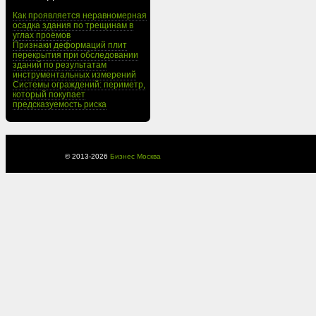
Как проявляется неравномерная
осадка здания по трещинам в
углах проёмов
Признаки деформаций плит
перекрытия при обследовании
зданий по результатам
инструментальных измерений
Системы ограждений: периметр,
который покупает
предсказуемость риска
© 2013-
2026
Бизнес Москва