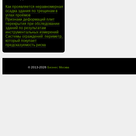
Как проявляется неравномерная
осадка здания по трещинам в
углах проёмов
Признаки деформаций плит
перекрытия при обследовании
зданий по результатам
инструментальных измерений
Системы ограждений: периметр,
который покупает
предсказуемость риска
© 2013-
2026
Бизнес Москва