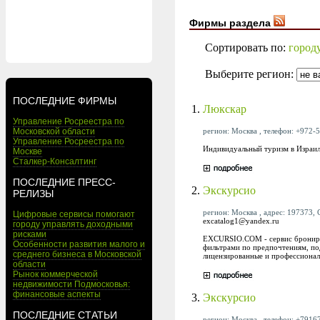
Фирмы раздела
Сортировать по:
город
Выберите регион:
ПОСЛЕДНИЕ ФИРМЫ
1.
Люкскар
Управление Росреестра по
регион: Москва , телефон: +972-5
Московской области
Управление Росреестра по
Индивидуальный туризм в Израил
Москве
Сталкер-Консалтинг
ПОСЛЕДНИЕ ПРЕСС-
2.
Экскурсио
РЕЛИЗЫ
регион: Москва , адрес: 197373, 
Цифровые сервисы помогают
excatalog1@yandex.ru
городу управлять доходными
рисками
EXCURSIO.COM - сервис брониров
Особенности развития малого и
фильтрами по предпочтениям, по
среднего бизнеса в Московской
лицензированные и профессионал
области
Рынок коммерческой
недвижимости Подмосковья:
финансовые аспекты
3.
Экскурсио
ПОСЛЕДНИЕ СТАТЬИ
регион: Москва , телефон: +79167