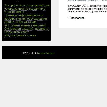
Как проявляется неравномерная
EXCURSIO.COM - сервис брониров
осадка здания по трещинам в
фильтрами по предпочтениям, по
лицензированные и профессионал
углах проёмов
Признаки деформаций плит
перекрытия при обследовании
зданий по результатам
инструментальных измерений
Системы ограждений: периметр,
который покупает
предсказуемость риска
© 2013-
2026
Бизнес Москва