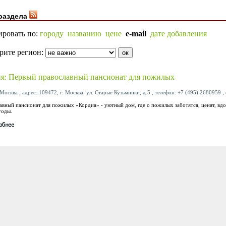
раздела
ировать по:
городу
названию
цене
e-mail
дате добавления
рите регион:
я: Первый православный пансионат для пожилых
Москва , адрес: 109472, г. Москва, ул. Старые Кузьминки, д.5 , телефон: +7 (495) 2680959 , 
авный пансионат для пожилых «Кордия» - уютный дом, где о пожилых заботятся, ценят, в
годы.