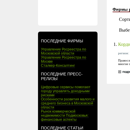
Фирмы 
Сорт
Выбе
ПОСЛЕДНИЕ ФИРМЫ
1.
Корди
Управление Росреестра по
регион: 
Московской области
Управление Росреестра по
Правосл
Москве
многие 
Сталкер-Консалтинг
ПОСЛЕДНИЕ ПРЕСС-
РЕЛИЗЫ
Цифровые сервисы помогают
городу управлять доходными
рисками
Особенности развития малого и
среднего бизнеса в Московской
области
Рынок коммерческой
недвижимости Подмосковья:
финансовые аспекты
ПОСЛЕДНИЕ СТАТЬИ