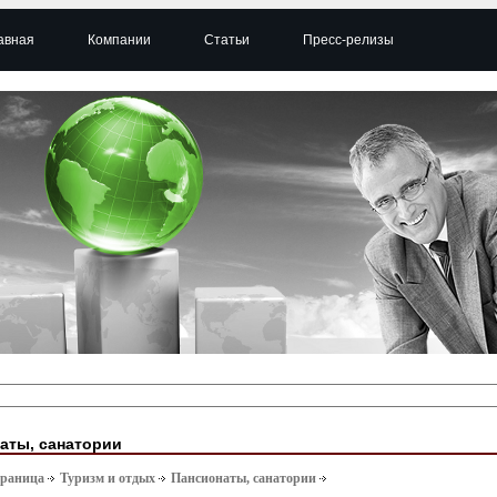
авная
Компании
Статьи
Пресс-релизы
аты, санатории
траница
Туризм и отдых
Пансионаты, санатории