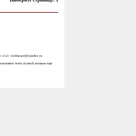
e-mail:
cordiacare@yandex.ru
дохновляют жить полной жизнью еще