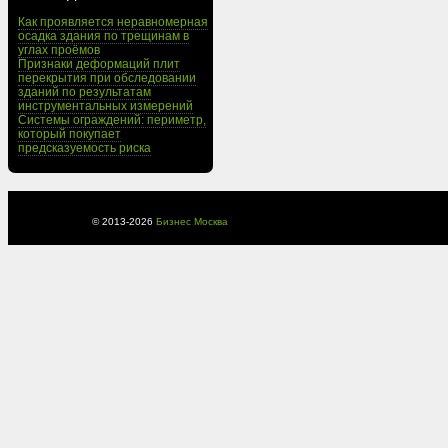
Как проявляется неравномерная
осадка здания по трещинам в
углах проёмов
Признаки деформаций плит
перекрытия при обследовании
зданий по результатам
инструментальных измерений
Системы ограждений: периметр,
который покупает
предсказуемость риска
© 2013-
2026
Бизнес Москва