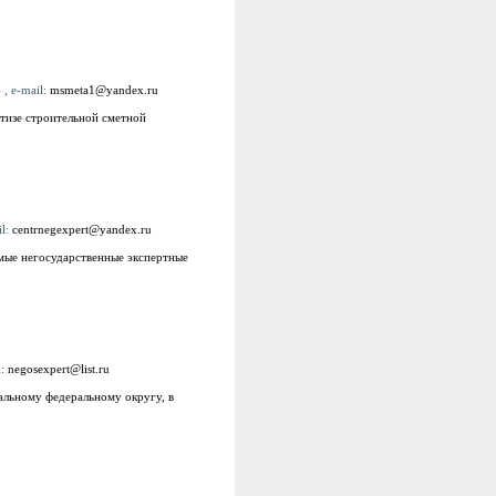
 , e-mail:
msmeta1@yandex.ru
ртизе строительной сметной
il:
centrnegexpert@yandex.ru
мые негосударственные экспертные
l:
negosexpert@list.ru
альному федеральному округу, в