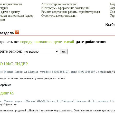
ва недвижимости
Архитектурные мастерские
Бюр
студии
Интерьеры - оформление помещений
Офи
 сдача в аренду
Ремонт, отделочные работы, стройматериалы
Скл
льная экспертиза и надзор
Строительные организации
Тор
удит
Выбе
раздела
ировать по:
городу
названию
цене
e-mail
дате добавления
рите регион:
О НФС ЛИДЕР
он: Москва , адрес: ул. Мытная , телефон: 84991366197 , факс: 84991366197 , e-mail:
info@l
зводство и монтаж вентилируемых фасадных систем
динг 65
он: Москва , адрес: г.Москва, МКАД 65-й км, ТЦ "Синдика", Павильон Д-111 , телефон: +7 (4
ing65@mail.ru
анимаемся продажей сайдинга и комплектующих для него. Одни из самых низких цен на рын