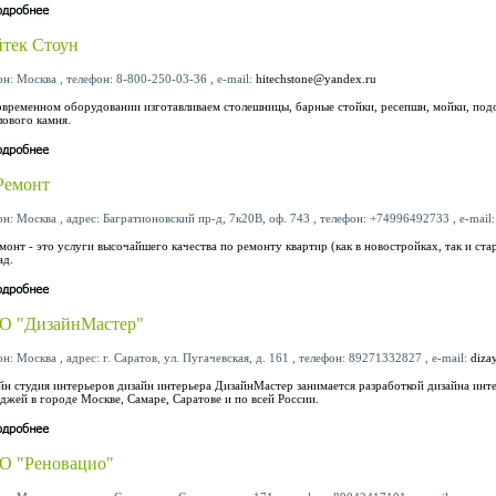
тек Стоун
он: Москва , телефон: 8-800-250-03-36 , e-mail:
hitechstone@yandex.ru
овременном оборудовании изготавливаем столешницы, барные стойки, ресепшн, мойки, подо
лового камня.
Ремонт
он: Москва , адрес: Багратионовский пр-д, 7к20В, оф. 743 , телефон: +74996492733 , e-mail
монт - это услуги высочайшего качества по ремонту квартир (как в новостройках, так и ст
ад.
О "ДизайнМастер"
н: Москва , адрес: г. Саратов, ул. Пугачевская, д. 161 , телефон: 89271332827 , e-mail:
diza
йн студия интерьеров дизайн интерьера ДизайнМастер занимается разработкой дизайна инт
еджей в городе Москве, Самаре, Саратове и по всей России.
О "Реновацио"