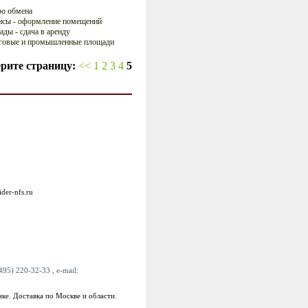
о обмена
сы - оформление помещений
ады - сдача в аренду
говые и промышленные площади
рите страницу:
<<
1
2
3
4
5
ider-nfs.ru
95) 220-32-33 , e-mail:
ке. Доставка по Москве и области.