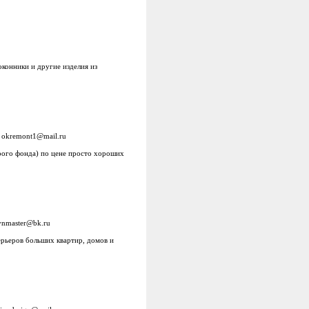
конники и другие изделия из
:
okremont1@mail.ru
арого фонда) по цене просто хороших
ynmaster@bk.ru
ерьеров больших квартир, домов и