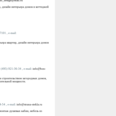
io_design@mail.ru
р, дизайн интерьера домов и коттеджей
101 , e-mail:
рьера квартир, дизайн интерьера домов
 (495) 921-36-34 , e-mail:
info@bon-
и строительством загородных домов,
нительной мощности.
-54 , e-mail:
info@strana-stekla.ru
и монтаж душевых кабин, мебель из