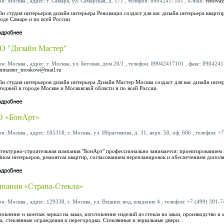
н: Москва , адрес: г. Самара, ул. Самарская, д. 171 , телефон: 89042417101 , e-mail:
renovaz
йн студия интерьеров дизайн интерьера Реновацио создаст для вас дизайн интерьера кварти
роде Самаре и по всей России.
О "Дизайн Мастер"
н: Москва , адрес: г. Москва, ул. Беговая, дом 20/1 , телефон: 89042417101 , факс: 89042417
gnmaster_moskow@mail.ru
йн студия интерьеров дизайн интерьера Дизайн Мастер Москва создаст для вас дизайн инте
ттеджей в городе Москве и Московской области и по всей России.
О «БонАрт»
н: Москва , адрес: 105318, г. Москва, ул. Ибрагимова, д. 31, корп. 50, оф. 606 , телефон: +7
тектурно-строительная компания "БонАрт" профессионально занимается: проектированием 
йном интерьеров, ремонтом квартир, согласованием перепланировок и обеспечением допол
пания «Страна-Стекла»
н: Москва , адрес: 129338, г. Москва, ул. Вешних вод, владение 4 , телефон: +7 (499) 391-74
товление и монтаж зеркал на заказ, изготовление изделий из стекла на заказ, производство 
ла, стеклянные ограждения и перегородки. Стеклянные и зеркальные двери.