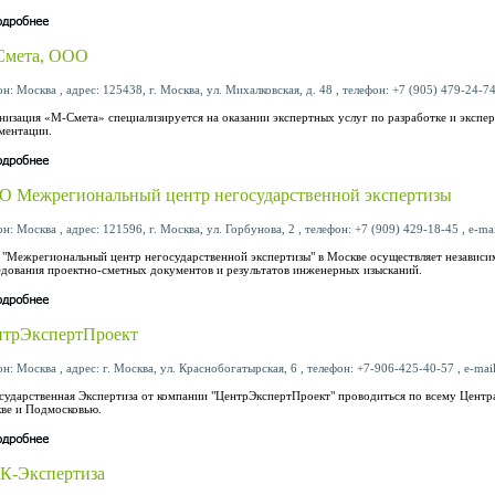
Смета, ООО
н: Москва , адрес: 125438, г. Москва, ул. Михалковская, д. 48 , телефон: +7 (905) 479-24-74
низация «М-Смета» специализируется на оказании экспертных услуг по разработке и экспе
ментации.
 Межрегиональный центр негосударственной экспертизы
н: Москва , адрес: 121596, г. Москва, ул. Горбунова, 2 , телефон: +7 (909) 429-18-45 , e-ma
"Межрегиональный центр негосударственной экспертизы" в Москве осуществляет независи
едования проектно-сметных документов и результатов инженерных изысканий.
трЭкспертПроект
н: Москва , адрес: г. Москва, ул. Краснобогатырская, 6 , телефон: +7-906-425-40-57 , e-mai
сударственная Экспертиза от компании "ЦентрЭкспертПроект" проводиться по всему Центр
ве и Подмосковью.
К-Экспертиза