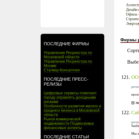
Агентст
Дизайн-
Офисы -
Строите
Энергоа
Фирмы 
ПОСЛЕДНИЕ ФИРМЫ
Сорт
Управление Росреестра по
Московской области
Выбе
Управление Росреестра по
Москве
Сталкер-Консалтинг
121.
ОО
ПОСЛЕДНИЕ ПРЕСС-
РЕЛИЗЫ
реги
Цифровые сервисы помогают
прои
городу управлять доходными
рисками
Особенности развития малого и
среднего бизнеса в Московской
122.
Сай
области
Рынок коммерческой
реги
недвижимости Подмосковья:
Said
финансовые аспекты
Мы з
ПОСЛЕДНИЕ СТАТЬИ