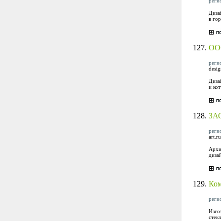
регио
Диза
в го
127.
ОО
регио
desi
Диза
и ко
128.
ЗА
регио
art.ru
Архи
диза
129.
Ком
регио
Изго
стек