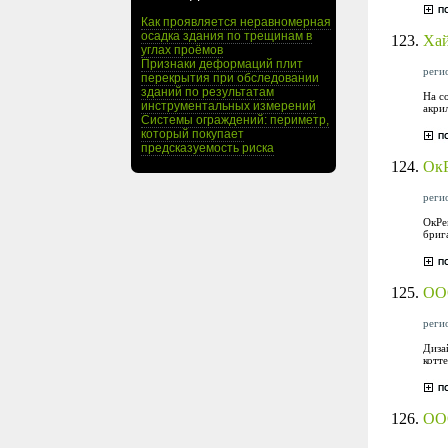
Как проявляется неравномерная
осадка здания по трещинам в
123.
Хай
углах проёмов
Признаки деформаций плит
реги
перекрытия при обследовании
зданий по результатам
На с
инструментальных измерений
акри
Системы ограждений: периметр,
который покупает
предсказуемость риска
124.
Ок
реги
ОкРе
бриг
125.
ОО
регио
Диза
котт
126.
ОО