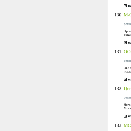
130.
М-
регио
Орга
доку
131.
ООО
регио
ООО 
иссл
132.
Цен
регио
Него
Моск
133.
МС