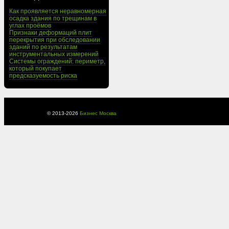
Как проявляется неравномерная
осадка здания по трещинам в
углах проёмов
Признаки деформаций плит
перекрытия при обследовании
зданий по результатам
инструментальных измерений
Системы ограждений: периметр,
который покупает
предсказуемость риска
© 2013-
2026
Бизнес Москва