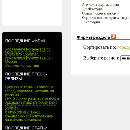
Агентства недвижимости
Дизайн-студии
Офисы - сдача в аренду
Строительная экспертиза и надз
Энергоаудит
Фирмы раздела
ПОСЛЕДНИЕ ФИРМЫ
Сортировать по:
город
Управление Росреестра по
Московской области
Выберите регион:
Управление Росреестра по
Москве
Сталкер-Консалтинг
ПОСЛЕДНИЕ ПРЕСС-
РЕЛИЗЫ
Цифровые сервисы помогают
городу управлять доходными
рисками
Особенности развития малого и
среднего бизнеса в Московской
области
Рынок коммерческой
недвижимости Подмосковья:
финансовые аспекты
ПОСЛЕДНИЕ СТАТЬИ