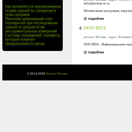
info@pechati-m.ru
Как проявляется неравномерная
осадка здания по трещинам в
Штемпельная продукция, наружна
углах проёмов
Признаки деформаций плит
перекрытия при обследовании
зданий по результатам
4.
ООО ИПА
инструментальных измерений
Системы ограждений: периметр,
регион: Москва , адрес: Большая 
который покупает
предсказуемость риска
ООО ИПА - Информационно-право
© 2013-
2026
Бизнес Москва