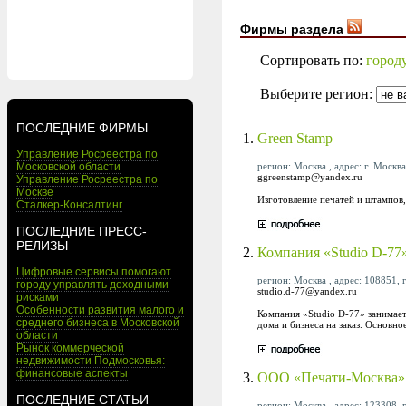
Фирмы раздела
Сортировать по:
город
Выберите регион:
ПОСЛЕДНИЕ ФИРМЫ
1.
Green Stamp
Управление Росреестра по
регион: Москва , адрес: г. Москв
Московской области
ggreenstamp@yandex.ru
Управление Росреестра по
Москве
Изготовление печатей и штампов
Сталкер-Консалтинг
ПОСЛЕДНИЕ ПРЕСС-
РЕЛИЗЫ
2.
Компания «Studio D-77
Цифровые сервисы помогают
регион: Москва , адрес: 108851, г
городу управлять доходными
studio.d-77@yandex.ru
рисками
Особенности развития малого и
Компания «Studio D-77» занимает
среднего бизнеса в Московской
дома и бизнеса на заказ. Основн
области
Рынок коммерческой
недвижимости Подмосковья:
финансовые аспекты
3.
ООО «Печати-Москва»
ПОСЛЕДНИЕ СТАТЬИ
регион: Москва , адрес: 123308, г