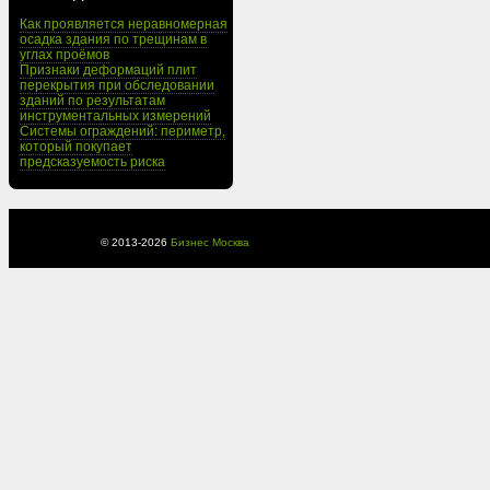
Как проявляется неравномерная
осадка здания по трещинам в
углах проёмов
Признаки деформаций плит
перекрытия при обследовании
зданий по результатам
инструментальных измерений
Системы ограждений: периметр,
который покупает
предсказуемость риска
© 2013-
2026
Бизнес Москва