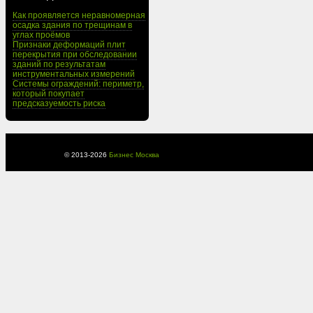
Как проявляется неравномерная
осадка здания по трещинам в
углах проёмов
Признаки деформаций плит
перекрытия при обследовании
зданий по результатам
инструментальных измерений
Системы ограждений: периметр,
который покупает
предсказуемость риска
© 2013-
2026
Бизнес Москва