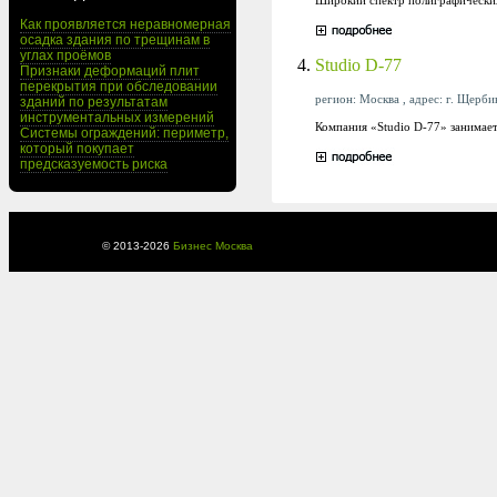
Как проявляется неравномерная
осадка здания по трещинам в
углах проёмов
4.
Studio D-77
Признаки деформаций плит
перекрытия при обследовании
регион: Москва , адрес: г. Щербин
зданий по результатам
инструментальных измерений
Компания «Studio D-77» занимает
Системы ограждений: периметр,
который покупает
предсказуемость риска
© 2013-
2026
Бизнес Москва