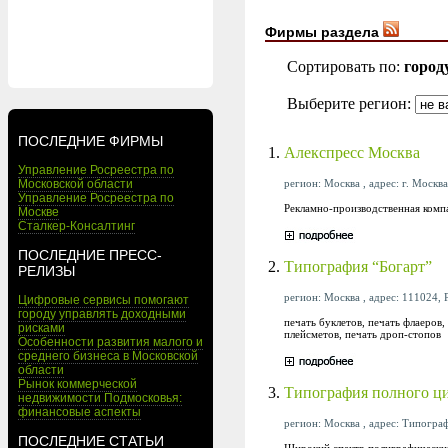
Фирмы раздела
Сортировать по:
город
Выберите регион:
ПОСЛЕДНИЕ ФИРМЫ
1.
Алекспресс Москва
Управление Росреестра по
регион: Москва , адрес: г. Москва
Московской области
Управление Росреестра по
Рекламно-производственная комп
Москве
Сталкер-Консалтинг
ПОСЛЕДНИЕ ПРЕСС-
2.
Типография “Богарт”
РЕЛИЗЫ
регион: Москва , адрес: 111024, 
Цифровые сервисы помогают
городу управлять доходными
печать буклетов, печать флаеров,
рисками
плейсметов, печать дроп-стопов
Особенности развития малого и
среднего бизнеса в Московской
области
Рынок коммерческой
3.
Типография полного ци
недвижимости Подмосковья:
финансовые аспекты
регион: Москва , адрес: Типограф
ПОСЛЕДНИЕ СТАТЬИ
Широкий спектр полиграфических 