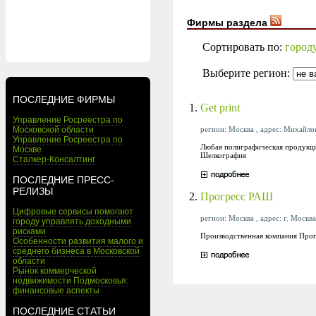
Фирмы раздела
Сортировать по:
город
Выберите регион:
ПОСЛЕДНИЕ ФИРМЫ
1.
Get print
Управление Росреестра по
регион: Москва , адрес: Михайлов
Московской области
Управление Росреестра по
Любая полиграфическая продукци
Москве
Шелкография
Сталкер-Консалтинг
ПОСЛЕДНИЕ ПРЕСС-
РЕЛИЗЫ
2.
Прогресс РАШ
Цифровые сервисы помогают
регион: Москва , адрес: г. Москв
городу управлять доходными
рисками
Производственная компания Прог
Особенности развития малого и
среднего бизнеса в Московской
области
Рынок коммерческой
недвижимости Подмосковья:
финансовые аспекты
ПОСЛЕДНИЕ СТАТЬИ