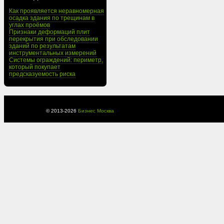
Как проявляется неравномерная
осадка здания по трещинам в
углах проёмов
Признаки деформаций плит
перекрытия при обследовании
зданий по результатам
инструментальных измерений
Системы ограждений: периметр,
который покупает
предсказуемость риска
© 2013-
2026
Бизнес Москва