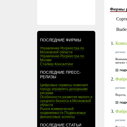
Фирмы 
Сорт
Выбе
ПОСЛЕДНИЕ ФИРМЫ
1.
Компа
Управление Росреестра по
регион: 
Московской области
Управление Росреестра по
Компани
Москве
каталог
Сталкер-Консалтинг
ПОСЛЕДНИЕ ПРЕСС-
РЕЛИЗЫ
2.
Фабри
Цифровые сервисы помогают
регион: 
городу управлять доходными
рисками
Ворота,
Особенности развития малого и
среднего бизнеса в Московской
области
Рынок коммерческой
3.
Фабри
недвижимости Подмосковья:
финансовые аспекты
регион: 
ПОСЛЕДНИЕ СТАТЬИ
Ворота,