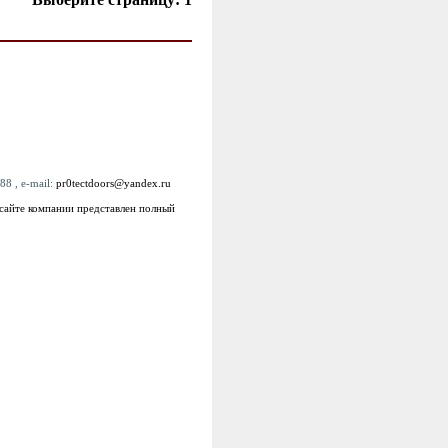
88 , e-mail:
pr0tectdoors@yandex.ru
 сайте компании представлен полный