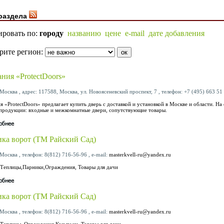
раздела
ировать по:
городу
названию
цене
e-mail
дате добавления
рите регион:
ния «ProtectDoors»
Москва , адрес: 117588, Москва, ул. Новоясеневский проспект, 7 , телефон: +7 (495) 663 51 
я «ProtectDoors» предлагает купить дверь с доставкой и установкой в Москве и области. На
 продукции: входные и межкомнатные двери, сопутствующие товары.
ка ворот (ТМ Райский Сад)
Москва , телефон: 8(812) 716-56-96 , e-mail:
masterkvell-ru@yandex.ru
 Теплицы,Парники,Ограждения, Товары для дачи
ка ворот (ТМ Райский Сад)
Москва , телефон: 8(812) 716-56-96 , e-mail:
masterkvell-ru@yandex.ru
 Теплицы, Ограждения,Козырьки, Товары для дачи