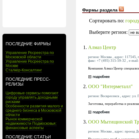
Фирмы раздела
Сортировать по:
город
Выберите регион:
ПОСЛЕДНИЕ ФИРМЫ
1.
Алмаз Центр
Управление Росреестра по
регион: Москва , адрес: 117545, 
Московской области
факс: +7 (495) 315-59-32 , e-mail
Управление Росреестра по
Москве
Компания Алмаз Центр специализи
Сталкер-Консалтинг
ПОСЛЕДНИЕ ПРЕСС-
РЕЛИЗЫ
2.
ООО "Интерметалл"
Цифровые сервисы помогают
регион: Воскресенск , адрес: ул. 
городу управлять доходными
рисками
Заготовка, переработка и реализ
Особенности развития малого и
среднего бизнеса в Московской
области
Рынок коммерческой
3.
ООО Мытищинский Тр
недвижимости Подмосковья:
финансовые аспекты
регион: Москва , адрес: проезд Де
ПОСЛЕДНИЕ СТАТЬИ
Производство труб и сопутствую