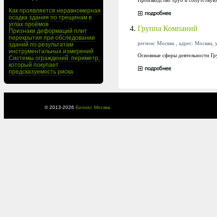
Как проявляется неравномерная
осадка здания по трещинам в
углах проёмов
4.
Группа Компаний
Признаки деформаций плит
перекрытия при обследовании
регион: Москва , адрес: Москва, у
зданий по результатам
инструментальных измерений
Основные сферы деятельности Г
Системы ограждений: периметр,
который покупает
предсказуемость риска
© 2013-
2026
Бизнес Москва