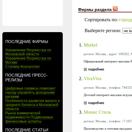
Фирмы раздела
Сортировать по:
город
Выберите регион:
ПОСЛЕДНИЕ ФИРМЫ
1.
Murkel
Управление Росреестра по
регион: Москва , адрес: 109202, 
Московской области
Управление Росреестра по
Официальный интернет-магазин M
Москве
Сталкер-Консалтинг
ПОСЛЕДНИЕ ПРЕСС-
2.
VivaViva
РЕЛИЗЫ
регион: Москва , телефон: 784320
Цифровые сервисы помогают
городу управлять доходными
Детский интернет-магазин игруш
рисками
Особенности развития малого и
среднего бизнеса в Московской
области
3.
Монис Стиль
Рынок коммерческой
недвижимости Подмосковья:
регион: Москва , телефон: +7 (915
финансовые аспекты
Производство и оптовая продажа
ПОСЛЕДНИЕ СТАТЬИ