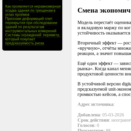
Как проявляется неравномерная
Смена экономиче
осадка здания по трещинам в
углах проёмов
Признаки деформаций плит
Модель перестаёт оценива
перекрытия при обследовании
зданий по результатам
и вкладовую маржу по ког
инструментальных измерений
устойчивость оказывается
Системы ограждений: периметр,
который покупает
Вторичный эффект — рост 
предсказуемость риска
«вручную», отчёты множат
реакции, а значит повыша
Ещё один эффект — зависи
рынка». Когда канал меняе
продуктовой ценности вне
В устойчивой версии digit
предсказуемой unit-эконом
громкостью кейсов, а сп
Адрес источника
:
Добавлена
: 05-03-2026
Срок действия
: неограни
Голосов
: 0
Просмотров
: 88