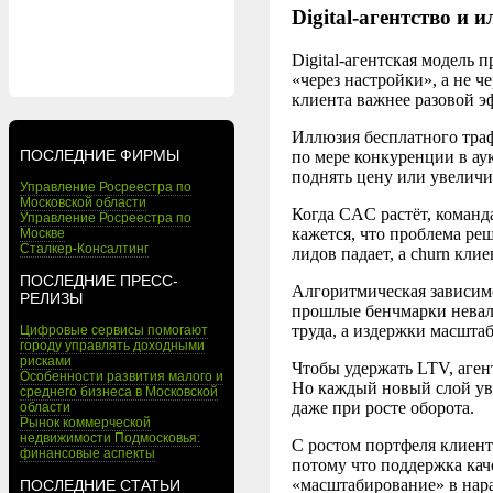
Digital-агентство и
Digital-агентская модель 
«через настройки», а не 
клиента важнее разовой э
Иллюзия бесплатного траф
ПОСЛЕДНИЕ ФИРМЫ
по мере конкуренции в ау
поднять цену или увеличи
Управление Росреестра по
Московской области
Когда CAC растёт, команд
Управление Росреестра по
кажется, что проблема ре
Москве
Сталкер-Консалтинг
лидов падает, а churn кли
ПОСЛЕДНИЕ ПРЕСС-
Алгоритмическая зависимо
РЕЛИЗЫ
прошлые бенчмарки невали
труда, а издержки масшта
Цифровые сервисы помогают
городу управлять доходными
рисками
Чтобы удержать LTV, агент
Особенности развития малого и
Но каждый новый слой уве
среднего бизнеса в Московской
даже при росте оборота.
области
Рынок коммерческой
недвижимости Подмосковья:
С ростом портфеля клиент
финансовые аспекты
потому что поддержка кач
«масштабирование» в нар
ПОСЛЕДНИЕ СТАТЬИ