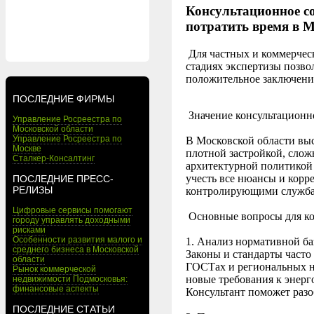
Консультационное со
потратить время в 
Для частных и коммерчес
стадиях экспертизы позво
положительное заключен
ПОСЛЕДНИЕ ФИРМЫ
Значение консультационн
Управление Росреестра по
Московской области
Управление Росреестра по
В Московской области выс
Москве
плотной застройкой, сло
Сталкер-Консалтинг
архитектурной политикой
учесть все нюансы и корр
ПОСЛЕДНИЕ ПРЕСС-
РЕЛИЗЫ
контролирующими служб
Цифровые сервисы помогают
Основные вопросы для к
городу управлять доходными
рисками
Особенности развития малого и
1. Анализ нормативной б
среднего бизнеса в Московской
Законы и стандарты часто
области
ГОСТах и региональных н
Рынок коммерческой
новые требования к энер
недвижимости Подмосковья:
финансовые аспекты
Консультант поможет раз
ПОСЛЕДНИЕ СТАТЬИ