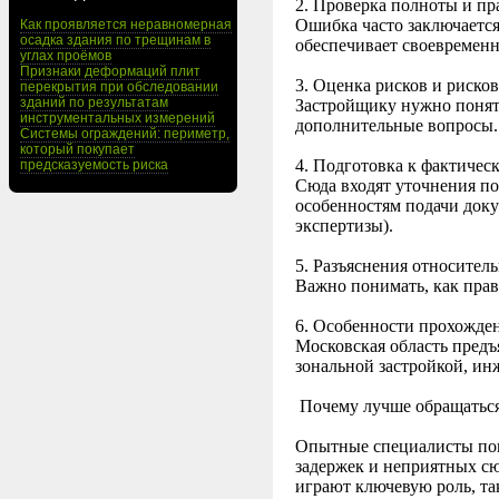
2. Проверка полноты и п
Ошибка часто заключается
Как проявляется неравномерная
осадка здания по трещинам в
обеспечивает своевременн
углах проёмов
Признаки деформаций плит
3. Оценка рисков и риско
перекрытия при обследовании
зданий по результатам
Застройщику нужно понять
инструментальных измерений
дополнительные вопросы
Системы ограждений: периметр,
который покупает
4. Подготовка к фактичес
предсказуемость риска
Сюда входят уточнения п
особенностям подачи док
экспертизы).
5. Разъяснения относител
Важно понимать, как прав
6. Особенности прохожде
Московская область предъ
зональной застройкой, и
Почему лучше обращаться 
Опытные специалисты по
задержек и неприятных сю
играют ключевую роль, т