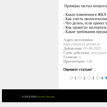
Примеры частых вопросов
- Какие изменения в ЖКХ
- Как учесть экологическ
- Что делать, если проек
- Как провести эксперти
- Какие требования пред
Адрес источника
:
https://moskva-proekt.ru
Добавлена
: 05-08-2025
Срок действия
: неограни
Голосов
: 0
Просмотров
: 149
Оцените статью!
1
2
3
4
© 2013-
2026
Бизнес Москва