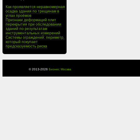
Как проявляется неравномерная
осадка здания по трещинам в
углах проёмов
Признаки деформаций плит
перекрытия при обследовании
зданий по результатам
инструментальных измерений
Системы ограждений: периметр,
который покупает
предсказуемость риска
© 2013-
2026
Бизнес Москва