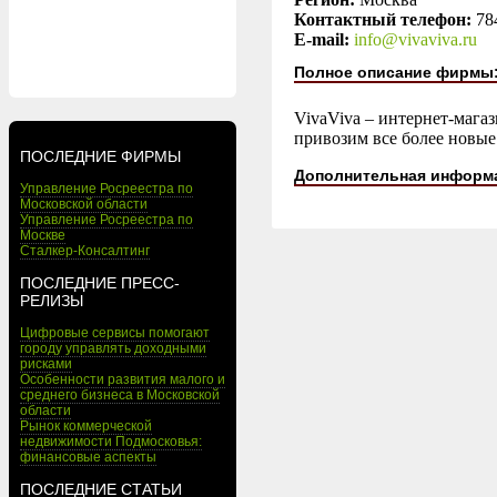
Контактный телефон:
78
E-mail:
info@vivaviva.ru
Полное описание фирмы
VivaViva – интернет-мага
привозим все более новые
ПОСЛЕДНИЕ ФИРМЫ
Дополнительная информ
Управление Росреестра по
Московской области
Управление Росреестра по
Москве
Сталкер-Консалтинг
ПОСЛЕДНИЕ ПРЕСС-
РЕЛИЗЫ
Цифровые сервисы помогают
городу управлять доходными
рисками
Особенности развития малого и
среднего бизнеса в Московской
области
Рынок коммерческой
недвижимости Подмосковья:
финансовые аспекты
ПОСЛЕДНИЕ СТАТЬИ