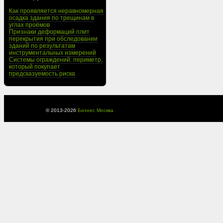
Как проявляется неравномерная
осадка здания по трещинам в
углах проёмов
Признаки деформаций плит
перекрытия при обследовании
зданий по результатам
инструментальных измерений
Системы ограждений: периметр,
который покупает
предсказуемость риска
© 2013-
2026
Бизнес Москва