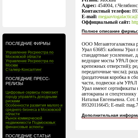
Адрес:
454004, г.Челябинс
Контактный телефон:
89
E-mail:
megaavtogalactica
Оффициальный сайт:
htt
Полное описание фирмы
ПОСЛЕДНИЕ ФИРМЫ
ООО Мегаавтогалактика ре
Урал 63685: кабины Урал
Управление Росреестра по
стандартные усиленные, 
Московской области
ведущие мосты УРАЛ (все
Управление Росреестра по
Москве
крепежных отверстий); ре
Сталкер-Консалтинг
передаточные числа); ра
(раздаточная коробка в сб
ПОСЛЕДНИЕ ПРЕСС-
части, подвески а/м УРАЛ
РЕЛИЗЫ
Урал имеют сертификаты 
Цифровые сервисы помогают
автокраны и спецтехнику 
городу управлять доходными
Наталья Евгеньевна. Сот. 
рисками
89320116645; E-mail: mag.
Особенности развития малого и
среднего бизнеса в Московской
области
Дополнительная информ
Рынок коммерческой
недвижимости Подмосковья:
финансовые аспекты
ПОСЛЕДНИЕ СТАТЬИ